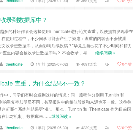
ithenticate
1年前 (2025-07-03)
3681浏览
0
个赞
内容或收录到数据库中？
越多的科研作者会选择使用iThenticate进行论文查重，以便提前发现潜在
，在使用过程中，不少同学可能会产生了疑虑：查重的内容会不会被泄
论文收录进数据库，从而影响后续投稿？”毕竟是自己花了不少时间和精力
ticate查重内容会被收录进数据库吗？ 不会收录，与……
继续阅读 »
ithenticate
1年前 (2025-07-02)
4691浏览
0
个赞
henticate 查重，为什么结果不一致？
作中，同学们有时会遇到这样的情况：同一篇稿件分别用 Turnitin 和
查重，所得到的重复率却明显不同，甚至报告中的相似段落和来源也不一致。这往往
个系统的结果更“准”。 那么，Turnitin 和 iThenticate 作为目前国
者在比对机制、数据库来……
继续阅读 »
ithenticate
1年前 (2025-06-30)
4239浏览
0
个赞