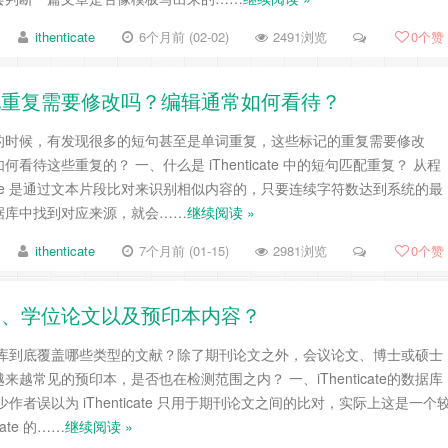
ithenticate
6个月前 (02-02)
2491浏览
0
个赞
短句匹配重复需要修改吗？编辑通常如何看待？
te查重的时候，有发现很多的短句甚至是单词重复，这些标记的重复需要修改
看待这些重复的？ 一、什么是 iThenticate 中的短句匹配重复？ 从程
icate 是通过文本片段比对来识别相似内容的，只要连续字符数达到系统的最
据库中找到对应来源，就会……
继续阅读 »
ithenticate
7个月前 (01-15)
2981浏览
0
个赞
议论文、学位论文以及预印本内容？
的查重数据库到底覆盖哪些类型的文献？除了期刊论文之外，会议论文、博士或硕士
越常见的预印本，是否也在检测范围之内？ 一、iThenticate的数据库
作者误以为 iThenticate 只用于期刊论文之间的比对，实际上这是一个
ate 的……
继续阅读 »