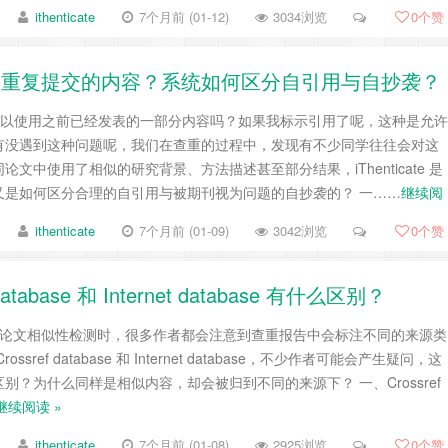
ithenticate
7个月前 (01-12)
3034浏览
0
个赞
作者之间重复提交的内容？系统如何区分自引用与自抄袭？
可以使用之前已经发表的一部分内容吗？如果我标示引用了呢，这种是允许
有没遇到这种问题呢，我们在查重的过程中，发现有不少同学往往会对这
文中使用了相似的研究背景、方法描述甚至部分结果，iThenticate 是
又是如何区分合理的自引用与被期刊视为问题的自抄袭的？ 一……
继续阅
ithenticate
7个月前 (01-09)
3042浏览
0
个赞
database 和 Internet database 有什么区别？
ate 进行论文相似性检测时，很多作者都会注意到查重报告中会标注不同的来源类
sref database 和 Internet database，不少作者可能会产生疑问，这
别？为什么同样是相似内容，却会被归到不同的来源下？ 一、Crossref
继续阅读 »
ithenticate
7个月前 (01-08)
2925浏览
0
个赞