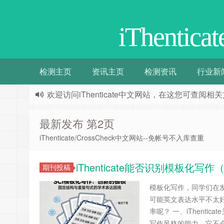
iThentic
检测主页
资讯主页
检测资讯
行业新
欢迎访问iThenticate中文网站，在这您可查
最新发布 第2页
iThenticate/CrossCheck中文网站--免帐号不入库查重
iThenticate能否识别模板化
期刊投稿
模板化写作，同学们在
可能英文表达水平不太
率呢？ 一、iThentic
写作风格的能力，它不