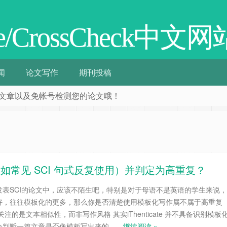
ate/CrossCheck中文网
闻
论文写作
期刊投稿
阅相关文章以及免帐号检测您的论文哦！
写作（如常见 SCI 句式反复使用）并判定为高重复？
发表SCI的论文中，应该不陌生吧，特别是对于母语不是英语的学生来说，
好，往往模板化的更多，那么你是否清楚使用模板化写作属不属于高重复
ate关注的是文本相似性，而非写作风格 其实iThenticate 并不具备识别模板
会判断一篇文章是否像模板写出来的……
继续阅读 »