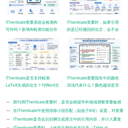
iThenticate查重系统会检测AI
iThenticate查重时，如果引用
写作吗？新增AI检测功能后作
的是已经撤回的论文，会不会
者需要注意什么？
影响查重结果？
iThenticate是否支持检测
iThenticate查重报告中的颜色
LaTeX生成的论文？与Word文
深浅代表什么？颜色越深是否
档相比结果会有差异吗？
意味着风险越高？
期刊用iThenticate查重时，是否会根据学科领域调整查重敏感
度？
在iThenticate中使用排除小段匹配（如低于8词）设置，对查重
结果影响有多大？
iThenticate是否会识别脚注或尾注中的引用内容，并计入重复
率？
iThenticate查重时，上传的文档中包含目录（Table of