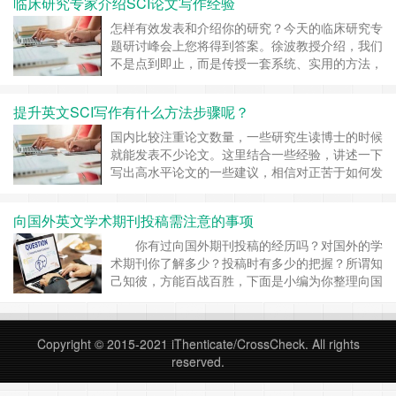
临床研究专家介绍SCI论文写作经验
因此，再寄送这类文章是没有意义的。 2.“可申诉
性拒绝”：如果你认为拒绝是因为论文有许多不足
怎样有效发表和介绍你的研究？今天的临床研究专
但没有致命缺陷或审稿人/编辑误判引……
继续阅
题研讨峰会上您将得到答案。徐波教授介绍，我们
读 »
不是点到即止，而是传授一套系统、实用的方法，
希望切实帮助和带动一批中青年医生获得较好的国
际发表。庞大的专家阵容，JACC等期刊主编悉数
提升英文SCI写作有什么方法步骤呢？
到场。 怎样撰写综述？ 荟萃分析和综述类文章的
撰写基本原则包括新颖性、准确性和重要性。当
国内比较注重论文数量，一些研究生读博士的时候
然，综述并不会提供新信息，而是针对一个主题进
就能发表不少论文。这里结合一些经验，讲述一下
行回……
继续阅读 »
写出高水平论文的一些建议，相信对正苦于如何发
表 SCI 论文的博士们是有借鉴价值的。 1. 研究方
向要在自己擅长的领域选择，或者有擅长该方向的
向国外英文学术期刊投稿需注意的事项
人指导 选择研究方向是个很头疼的事情，这对研
究的成败起着决定性的作用。你研究什么问题，在
你有过向国外期刊投稿的经历吗？对国外的学
很大程度上就决定了你能发表怎样水平的文章……
术期刊你了解多少？投稿时有多少的把握？所谓知
继续阅读 »
己知彼，方能百战百胜，下面是小编为你整理向国
外学术期刊投稿应该注意的事项。 正确选择期
刊 国外英文期刊种类繁多，即使在同一分支
学科或同一专业也有许多期刊，并且各个期刊的办
Copyright © 2015-2021
iThenticate/CrossCheck
. All rights
刊宗旨、专业范围、主题分配、栏目设置及各……
reserved.
继续阅读 »