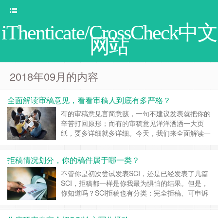
iThenticate/CrossCheck中文
网站
2018年09月的内容
全面解读审稿意见，看看审稿人到底有多严格？
有的审稿意见言简意赅，一句不建议发表就把你的
辛苦打回原形；而有的审稿意见洋洋洒洒一大页
纸，要多详细就多详细。今天，我们来全面解读一
篇审稿意见，看看审稿人到底有多严格？ 1、The
noun ”method” is used many many times
拒稿情况划分，你的稿件属于哪一类？
through abstract. I would try to reformulate
some s……
继续阅读 »
不管你是初次尝试发表SCI，还是已经发表了几篇
SCI，拒稿都一样是你我最为惧怕的结果。但是，
你知道吗？SCI拒稿也有分类：完全拒稿、可申诉
性拒稿、可再投性拒稿。 1.“完全拒绝”：主编通常
会强烈地表达个人意见，表示不愿再看到该论文，