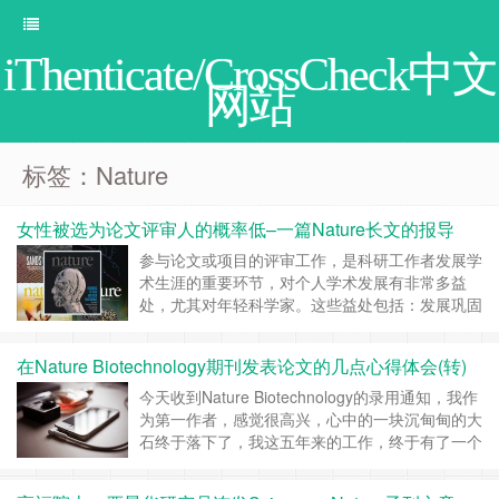
iThenticate/CrossCheck中文
网站
标签：Nature
女性被选为论文评审人的概率低–一篇Nature长文的报导
参与论文或项目的评审工作，是科研工作者发展学
术生涯的重要环节，对个人学术发展有非常多益
处，尤其对年轻科学家。这些益处包括：发展巩固
学术人际关系，提高在学术圈正面形象，进而可能
更多地参与论文和项目评审工作。同时，参与论
在Nature Biotechnology期刊发表论文的几点心得体会(转)
文、项目评审工作是评审人重要的学习经历，这个
过程可以提高交流和思考能力。让评审人在学术圈
今天收到Nature Biotechnology的录用通知，我作
里形成正面反馈，更加自信积极地参与科研活动。
为第一作者，感觉很高兴，心中的一块沉甸甸的大
但学……
继续阅读 »
石终于落下了，我这五年来的工作，终于有了一个
比较完美的答案和结果。回顾过去这五年，我35
岁开始接这个项目，至今已经40岁了，五年来经