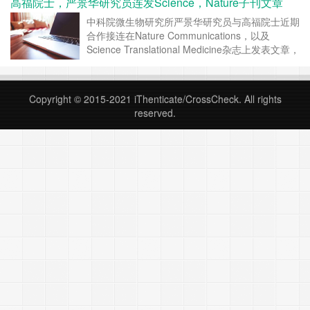
高福院士，严景华研究员连发Science，Nature子刊文章
历了许许多多的艰辛和泪水、五年来经历过许多沉
重的打击和挫折、五年来无数次曾经想过放弃和退
中科院微生物研究所严景华研究员与高福院士近期
出、五年来承受着巨大的心理压力、……
继续阅读
合作接连在Nature Communications，以及
»
Science Translational Medicine杂志上发表文章，
分别报道了nivolumab阻断PD-1/PD-L1 相互作用
模式和PD-1蛋白糖基化修饰对其结合 nivolumab
的影响，以及高效、特异性人源寨卡病毒（zika
Copyright © 2015-2021
iThenticate/CrossCheck
. All rights
virus，……
继续阅读 »
reserved.