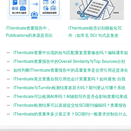
iThenticate查重报告中，
iThenticate能否识别模板化写
Publications的来源是否比
作（如常见 SCI 句式反复使
Internet Sources风险更高？
用）并判定为高重复？
iThenticate查重中出现的短句匹配重复需要修改吗？编辑通常如
何看待？
iThenticate查重报告中的Overall Similarity与Top Sources分别
代表什么？如何解读？
如何判断iThenticate查重报告中的高重复率是合理引用还是潜在
抄袭？
iThenticate英文查重自我引用也会计算重复吗？如何避免“自我
抄袭”影响查重率？
iThenticate与Turnitin检测结果差异大吗？期刊更认可哪个系统
的查重结果？
iThenticate可以检测AI率吗？AI辅助写作是否会影响查重结果或
投稿被拒？
iThenticate检测结果可以直接提交给SCI期刊编辑吗？查重报告
是否被认可？
iThenticate的查重率多少算正常？SCI期刊一般要求控制在什么
范围内？