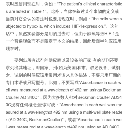
表时应使用现在时，例如：“The patient’s clinical characteristic
s are listed in Table 1”。此外，当你在叙述某个事物的定义或
当前对它公认的看法时也要用现在时，例如：“the cells were s
ubjected to hypoxia, which induces HIF-1expression„”。这句
话中，虽然实验部分是用的过去时，但由于缺氧导致HIF-1是
一个普遍现象而不是限定于本文的结果，因此后面半句应该用
现在时。
要列出所有试剂的供应商以及设备的厂家;有的期刊还要
求列出其地址，即国家、州(如为美国)和市。叙述设备、试剂
盒、试剂的时候应该用常用术语来具体描述，不要只用厂商的
专门术语或只写型号。比如，不要写成“Absorbance in each w
ell was measured at a wavelength of 492 nm usinga Beckman
Coulter AD 340C”，因为大多数人都对Beckman Coulter AD34
0C没有任何概念;应该写成：“Absorbance in each well was me
asured at a wavelengthof 492 nm using a multi-well plate reade
r (AD 340C, BeckmanCoulter)”，或者“Absorbance in each wel
l was measured at a wavelength of492 nm using an AD 340C