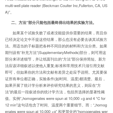
multi-well plate reader (Beckman Coulter Inc,Fullerton, CA, US
A)”。
二、方法”部分只能包括最终得出结果的实验方法。
如果某个试验失败了或者没能提供你需要的结果，而且你
已经决定论文中不提这些结果，那么也没有必要去谈其试验方
法。用适当的子标题把各种不同目的的材料和方法分类。如果
期刊设有“补充方法”(SupplementaryMethods)部分，则可用这
部分来详述细节，并让纸面刊出的“方法”部分保持简短。新方
法应该详细叙述以便他人重复;标准和常用技术只须引用文献
即可，但如果你的方法和文献有差异之处应予说明。尤其要保
证所有单位都正确，实验条件(如时间、温度)都清楚。最后，
如果开展了统计学分析来评价研究结果的意义，则应在“方
法”的最后一段叙述你的统计学方法，包括所选择的显著性阈
值。实例“„homogenates were spun at 10,000 ×g and 4 °C for
12 min”这句话包含了时间、温度两个重要细节。而：“„homog
enates were spun at 10,000 ×g” 和更简化的“homogenates wer