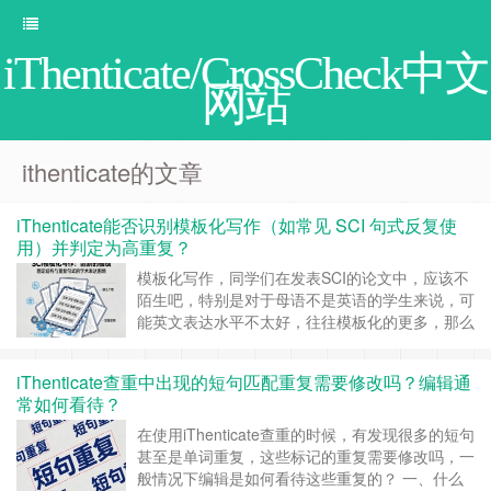
iThenticate/CrossCheck中文
网站
ithenticate的文章
iThenticate能否识别模板化写作（如常见 SCI 句式反复使
用）并判定为高重复？
模板化写作，同学们在发表SCI的论文中，应该不
陌生吧，特别是对于母语不是英语的学生来说，可
能英文表达水平不太好，往往模板化的更多，那么
你是否清楚使用模板化写作属不属于高重复率呢？
一、iThenticate关注的是文本相似性，而非写作风
iThenticate查重中出现的短句匹配重复需要修改吗？编辑通
格 其实iThenticate 并不具备识别模板化写作风格
常如何看待？
的能力，它不会判断一篇文章是否像模板写出来
的……
继续阅读 »
在使用iThenticate查重的时候，有发现很多的短句
甚至是单词重复，这些标记的重复需要修改吗，一
般情况下编辑是如何看待这些重复的？ 一、什么