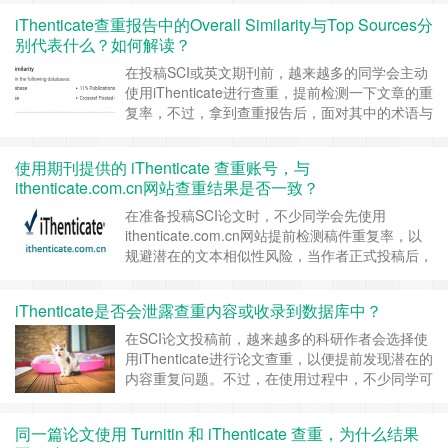
两类数据库究竟有什么区别？为什么同样是相似内
iThenticate查重报告中的Overall Similarity与Top Sources分
容，却会被归到不同的来源下？ 一、Crossref
别代表什么？如何解读？
database：以正式……
继续阅读 »
在投稿SCI或英文期刊前，越来越多的同学会主动
使用iThenticate进行查重，提前检测一下文章的重
复率，不过，拿到查重报告后，面对其中的术语与
数据，很多同学仍感到疑惑，尤其是这2个：
Overall Similarity（整体相似率） Top
使用期刊提供的 iThenticate 查重账号，与
Sources（主要重合来源） 这些指标到底代表什
ithenticate.com.cn网站查重结果是否一致？
么？是否直接决定稿件会不会被拒？报告中显
示……
继续阅读 »
在准备投稿SCI论文时，不少同学会先使用
ithenticate.com.cn网站提前检测稿件重复率，以
规避潜在的文本相似性风险，当作者正式投稿后，
期刊编辑也会用iThenticate系统再次进行查重，同
学们可能会产生诸如下面的疑问： 1、我用
iThenticate是否会泄露查重内容或收录到数据库中？
ithenticate.com.cn查过了，重复率很低，期刊查
出来的结果会不会不同？2、期刊的iThentic……
在SCI论文投稿前，越来越多的科研作者会选择使
继续阅读 »
用iThenticate进行论文查重，以便提前发现潜在的
内容重复问题。不过，在使用过程中，不少同学可
能会产生了疑虑：查重的内容会不会被泄露？系统
是否会将我的论文收录进数据库，从而影响后续投
同一篇论文使用 Turnitin 和 iThenticate 查重，为什么结果
稿？”毕竟是自己花了不少时间和精力完成的。