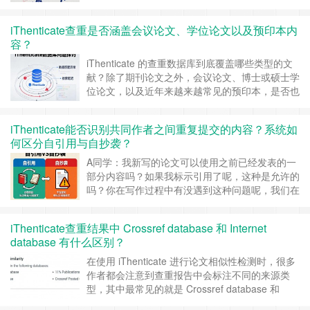
是 iThenticate 中的短句匹配重复？ 从程序比对来
看，iThenticate 是通过文本片段比对来识别相似
iThenticate查重是否涵盖会议论文、学位论文以及预印本内
内容的，只要连续字符数达到系统的最小匹配阈
容？
值，并且在数据库中找到对应来源，就会……
继续
阅读 »
iThenticate 的查重数据库到底覆盖哪些类型的文
献？除了期刊论文之外，会议论文、博士或硕士学
位论文，以及近年来越来越常见的预印本，是否也
在检测范围之内？ 一、iThenticate的数据库并不
局限于期刊论文 不少作者误以为 iThenticate 只用
iThenticate能否识别共同作者之间重复提交的内容？系统如
于期刊论文之间的比对，实际上这是一个较为常见
何区分自引用与自抄袭？
的误解，iThenticate 的……
继续阅读 »
A同学：我新写的论文可以使用之前已经发表的一
部分内容吗？如果我标示引用了呢，这种是允许的
吗？你在写作过程中有没遇到这种问题呢，我们在
查重的过程中，发现有不少同学往往会对这个问题
产生疑问，在不同论文中使用了相似的研究背景、
iThenticate查重结果中 Crossref database 和 Internet
方法描述甚至部分结果，iThenticate 是否能够识
database 有什么区别？
别出来？系统又是如何区分合理的自引用与被期刊
视为问题的自抄袭的？ 一……
继续阅读 »
在使用 iThenticate 进行论文相似性检测时，很多
作者都会注意到查重报告中会标注不同的来源类
型，其中最常见的就是 Crossref database 和
Internet database，不少作者可能会产生疑问，这