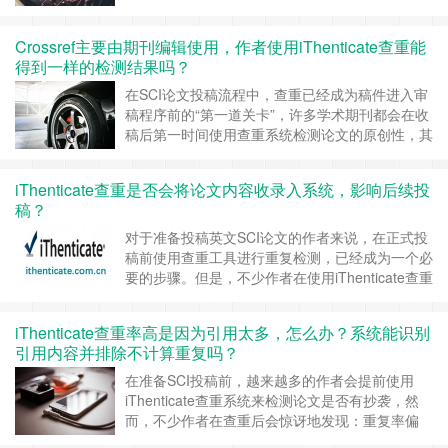
个重要问题：AI写作是否会被学术期刊识别出来？
是否会影响查重结果或导致稿件被拒？ 特别是对
Crossref主要由期刊编辑使用，作者使用iThenticate查重能
于英文SCI论文作者来说，许多期刊使用的查重工
得到一样的检测结果吗？
具就是知名的 iThenticate，这使得“AI率检测”成为
了作者关注的焦点。 ……
继续阅读 »
在SCI论文投稿流程中，查重已经成为稿件进入审
稿程序前的“第一道关卡”，许多学术期刊都会在收
稿后第一时间使用查重系统检测论文的原创性，其
中最常见的查重系统之一便是 iThenticate，而其
背后强大的比对数据库，正是来自于 Crossref。
iThenticate查重是否会将论文内容收录入系统，影响后续投
很多作者在投稿前会提前查重，以确保重复率符合
稿？
期刊要求，避免退稿，但也常有疑问：Crossref不
是面向期刊……
继续阅读 »
对于准备投稿英文SCI论文的作者来说，在正式投
稿前使用查重工具进行重复检测，已经成为一个必
要的步骤。但是，不少作者在使用iThenticate查重
时常有一个顾虑：查重时会不会收录原文，导致影
响后面投稿呢？ 一、iThenticate查重系统简介
iThenticate查重率高是因为引用太多，怎么办？系统能识别
iThenticate是由美国公司Turnitin开发的一款专业
引用内容并排除不计算重复吗？
级英文论文查重工具，被全球数……
继续阅读 »
在准备SCI投稿前，越来越多的作者会提前使用
iThenticate查重系统来检测论文是否有抄袭，然
而，不少作者在查重后会惊讶地发现：重复率偏
高，但通篇几乎没有抄袭内容，主要是因为引用内