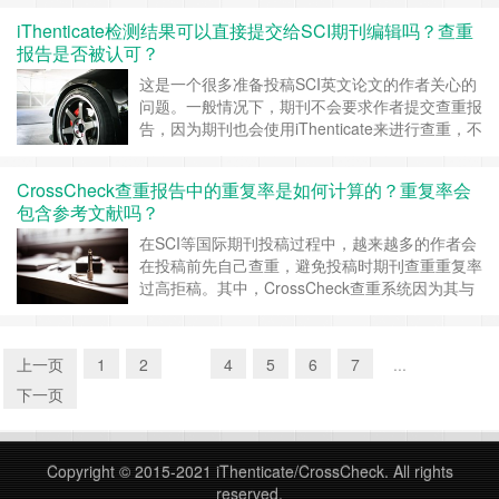
容太多。这时候，很多人都会疑惑： 是不是引用
iThenticate检测结果可以直接提交给SCI期刊编辑吗？查重
太多也会被系统算作重复？iThenticate能不能自动
报告是否被认可？
识别并排除这些引用内容？有没有什么方法可以有
效降低这种“非恶意”的重……
继续阅读 »
这是一个很多准备投稿SCI英文论文的作者关心的
问题。一般情况下，期刊不会要求作者提交查重报
告，因为期刊也会使用iThenticate来进行查重，不
过，iThenticate的检测结果也可以直接提交给SCI
期刊编辑，而且它的查重报告在全球范围内的SCI
CrossCheck查重报告中的重复率是如何计算的？重复率会
期刊中是被广泛认可的。 一、iThenticate检测结
包含参考文献吗？
果可以直接提交给SCI期刊编辑吗？ 可以……
继续
阅读 »
在SCI等国际期刊投稿过程中，越来越多的作者会
在投稿前先自己查重，避免投稿时期刊查重重复率
过高拒稿。其中，CrossCheck查重系统因为其与
全球主流出版社的紧密合作，几乎成为期刊编辑在
初审阶段的指定查重工具。可能同学们比较关心查
重的这2个问题： 1、查重报告中的重复率是如何
上一页
1
2
3
4
5
6
7
...
计算出来的？ 2、系统是否会将参考文献部分计入
下一页
重复率，从而影响最终结果……
继续阅读 »
Copyright © 2015-2021
iThenticate/CrossCheck
. All rights
reserved.