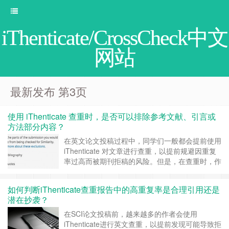
iThenticate/CrossCheck中文
网站
最新发布 第3页
使用 iThenticate 查重时，是否可以排除参考文献、引言或
方法部分内容？
在英文论文投稿过程中，同学们一般都会提前使用
iThenticate 对文章进行查重，以提前规避因重复
率过高而被期刊拒稿的风险。但是，在查重时，作
者常常有一个实际疑问：iThenticate 是否允许排
除参考文献、引言或方法部分的内容，以避免“非
如何判断iThenticate查重报告中的高重复率是合理引用还是
核心部分”造成重复率偏高？ 一、iThenticate 是否
潜在抄袭？
可以排除参考文献？ 可以的，系统有提供这……
继续阅读 »
在SCI论文投稿前，越来越多的作者会使用
iThenticate进行英文查重，以提前发现可能导致拒