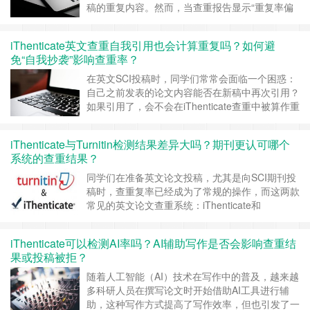
稿的重复内容。然而，当查重报告显示“重复率偏
高”时，许多作者常感疑惑：这些重复是因为合理
引用，还是构成了潜在抄袭？尤其是当报告中出现
iThenticate英文查重自我引用也会计算重复吗？如何避
大量自己之前发表内容的重复时，更令人担心是否
免“自我抄袭”影响查重率？
会被认定为“自我抄袭”。 一、iThenticate如何识别
重复内容？ i……
继续阅读 »
在英文SCI投稿时，同学们常常会面临一个困惑：
自己之前发表的论文内容能否在新稿中再次引用？
如果引用了，会不会在iThenticate查重中被算作重
复内容？ 这个问题涉及到“自我抄袭（”的判断标准
与技术检测机制，处理不当甚至可能导致重复率过
iThenticate与Turnitin检测结果差异大吗？期刊更认可哪个
高，进而被期刊拒稿。 一、自我引用是否会被
系统的查重结果？
iThenticate计入重复率？ 先说结论：会计入重
复。 ……
继续阅读 »
同学们在准备英文论文投稿，尤其是向SCI期刊投
稿时，查重复率已经成为了常规的操作，而这两款
常见的英文论文查重系统：iThenticate和
Turnitin，经常被作者提及和比较，许多作者有疑
惑：二者检测的结果差异大吗？期刊更认可哪个系
iThenticate可以检测AI率吗？AI辅助写作是否会影响查重结
统的结果？ 一、技术背景与适用对象不同 虽然
果或投稿被拒？
iThenticate和Turnitin都同属于美国的Tur……
继续
阅读 »
随着人工智能（AI）技术在写作中的普及，越来越
多科研人员在撰写论文时开始借助AI工具进行辅
助，这种写作方式提高了写作效率，但也引发了一