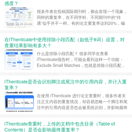
感度？
号 固定实验平台 长期合作机构 常用感谢语句……
继续阅读 »
很多作者在投稿国际期刊时，都会发现一个现象，
同样的重复率，在不同学科、不同期刊中的“待
遇”似乎并不一样。有的论文重复率达到20%，编
辑依然继续送审；而有的论文即使只有10%左右，
也可能被要求修改甚至直接退稿。于是，很多人会
在iThenticate中使用排除小段匹配（如低于8词）设置，对
有疑问，期刊在使用iThenticate查重时，是否会根
查重结果影响有多大？
据学科领域调整查重敏感度？答案其实是：会，而
且这种差异在实际投稿中非常明显。不过……
继续
什么是排除小段匹配？ 很多同学在查看
阅读 »
iThenticate报告时，可能会看到这样一个功能：
Exclude Small Matches，也就是排除小段匹配，
简单来说，这个功能的作用，就是让系统忽略掉一
些过短的重复内容。例如，用户设置排除低于8
iThenticate是否会识别脚注或尾注中的引用内容，并计入重
词，那么所有连续少于8个词的匹配内容，都不会
复率？
计入最终相似度统计。之所以会有这个功能，是因
为学术论文中本身存在大量……
继续阅读 »
在使用 iThenticate 进行论文查重时，很多作者关
注正文内容的重复情况，却容易忽略一个脚注和尾
注中的引用内容是否也会被系统识别，并影响最终
相似度？这个问题在法学、人文社科以及部分综述
性论文中尤为常见，因为这些类型的论文往往包含
iThenticate查重时，上传的文档中包含目录（Table of
大量注释性引用。 一、从技术角度看：脚注和尾
Contents）是否会影响最终重复率？
注是可识别文本 iThenticate 在处理文档时，并不