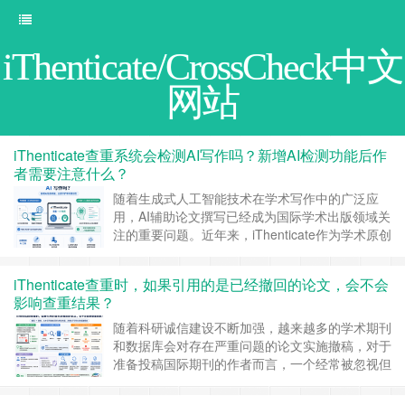
iThenticate/CrossCheck中文
网站
iThenticate查重系统会检测AI写作吗？新增AI检测功能后作
者需要注意什么？
随着生成式人工智能技术在学术写作中的广泛应
用，AI辅助论文撰写已经成为国际学术出版领域关
注的重要问题。近年来，iThenticate作为学术原创
性检测领域的重要工具，也逐步增加了对人工智能
生成内容识别相关能力的支持，使其检测范围从传
iThenticate查重时，如果引用的是已经撤回的论文，会不会
统的文本相似性分析，进一步延伸到对AI生成文本
影响查重结果？
风险的识别。 这也引发了科研人员新的疑问：
iThenticate是否能够准……
继续阅读 »
随着科研诚信建设不断加强，越来越多的学术期刊
和数据库会对存在严重问题的论文实施撤稿，对于
准备投稿国际期刊的作者而言，一个经常被忽视但
又十分现实的问题是，如果论文中引用了一篇后来
已经被撤回的文献，在使用iThenticate进行查重