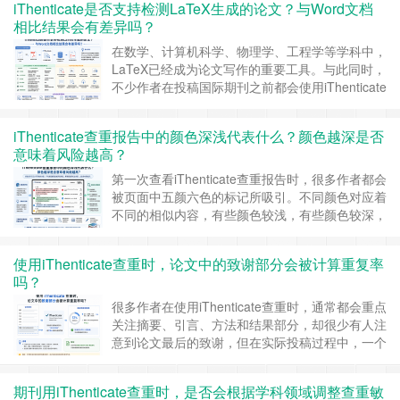
iThenticate是否支持检测LaTeX生成的论文？与Word文档
时，会不会因此提高相似率？查重系统是否能够识
相比结果会有差异吗？
别文献已经撤稿？编辑是否会因此认为作者存在学
术不端？ 实际上，论文……
继续阅读 »
在数学、计算机科学、物理学、工程学等学科中，
LaTeX已经成为论文写作的重要工具。与此同时，
不少作者在投稿国际期刊之前都会使用iThenticate
进行原创性检测，因此一个十分常见的问题便随之
产生：使用LaTeX撰写的论文是否能够正常进行查
iThenticate查重报告中的颜色深浅代表什么？颜色越深是否
重？如果同一篇论文分别使用LaTeX生成的PDF和
意味着风险越高？
Word文档进行检测，最终得到的相似率是否会有
所不同？ 实际上……
继续阅读 »
第一次查看iThenticate查重报告时，很多作者都会
被页面中五颜六色的标记所吸引。不同颜色对应着
不同的相似内容，有些颜色较浅，有些颜色较深，
因此不少人会下意识认为，颜色越深代表重复程度
越高，论文存在的风险也越大。事实上，这是一种
使用iThenticate查重时，论文中的致谢部分会被计算重复率
比较普遍的误解。iThenticate中的颜色设计主要用
吗？
于区分不同的相似来源，方便用户快速定位匹配内
容，并不承担风险评级的作用……
继续阅读 »
很多作者在使用iThenticate查重时，通常都会重点
关注摘要、引言、方法和结果部分，却很少有人注
意到论文最后的致谢，但在实际投稿过程中，一个
很常见的问题是：致谢部分会不会被iThenticate算
进重复率？尤其是一些经常发表论文的研究团队，
期刊用iThenticate查重时，是否会根据学科领域调整查重敏
致谢内容往往比较固定。例如： 相同基金项目编