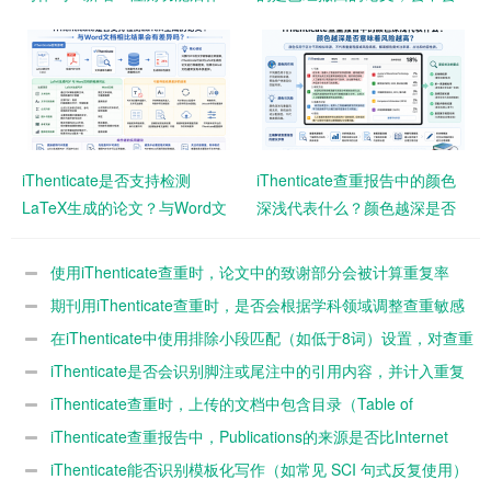
者需要注意什么？
影响查重结果？
iThenticate是否支持检测
iThenticate查重报告中的颜色
LaTeX生成的论文？与Word文
深浅代表什么？颜色越深是否
档相比结果会有差异吗？
意味着风险越高？
使用iThenticate查重时，论文中的致谢部分会被计算重复率
吗？
期刊用iThenticate查重时，是否会根据学科领域调整查重敏感
度？
在iThenticate中使用排除小段匹配（如低于8词）设置，对查重
结果影响有多大？
iThenticate是否会识别脚注或尾注中的引用内容，并计入重复
率？
iThenticate查重时，上传的文档中包含目录（Table of
Contents）是否会影响最终重复率？
iThenticate查重报告中，Publications的来源是否比Internet
Sources风险更高？
iThenticate能否识别模板化写作（如常见 SCI 句式反复使用）