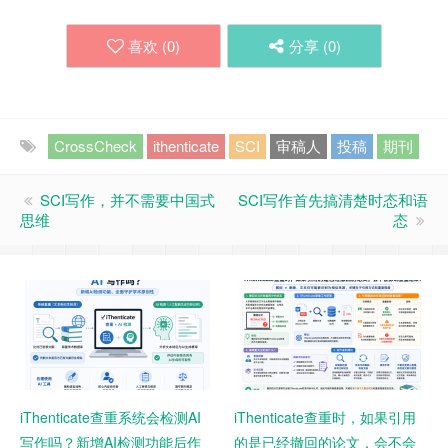
喜欢 (
0
)
分享 (
0
)
CrossCheck
ithenticate
SCI
审稿人
投稿
期刊
SCI写作，并不需要中国式
SCI写作首先搞清楚时态和语
思维
态
iThenticate查重系统会检测AI
iThenticate查重时，如果引用
写作吗？新增AI检测功能后作
的是已经撤回的论文，会不会