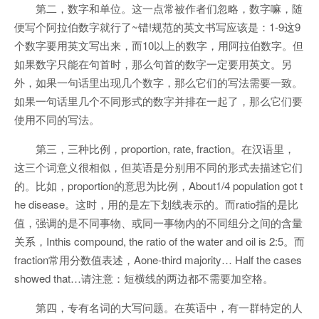
第二，数字和单位。这一点常被作者们忽略，数字嘛，随
便写个阿拉伯数字就行了~错!规范的英文书写应该是：1-9这9
个数字要用英文写出来，而10以上的数字，用阿拉伯数字。但
如果数字只能在句首时，那么句首的数字一定要用英文。另
外，如果一句话里出现几个数字，那么它们的写法需要一致。
如果一句话里几个不同形式的数字并排在一起了，那么它们要
使用不同的写法。
第三，三种比例，proportion, rate, fraction。在汉语里，
这三个词意义很相似，但英语是分别用不同的形式去描述它们
的。比如，proportion的意思为比例，About1/4 population got t
he disease。这时，用的是左下划线表示的。而ratio指的是比
值，强调的是不同事物、或同一事物内的不同组分之间的含量
关系，Inthis compound, the ratio of the water and oil is 2:5。而
fraction常用分数值表述，Aone-third majority… Half the cases
showed that…请注意：短横线的两边都不需要加空格。
第四，专有名词的大写问题。在英语中，有一群特定的人