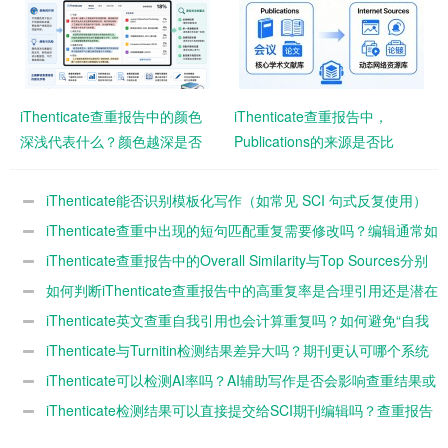
iThenticate查重报告中的颜色
iThenticate查重报告中，
深浅代表什么？颜色越深是否
Publications的来源是否比
意味着风险越高？
Internet Sources风险更高？
iThenticate能否识别模板化写作（如常见 SCI 句式反复使用）
并判定为高重复？
iThenticate查重中出现的短句匹配重复需要修改吗？编辑通常如
何看待？
iThenticate查重报告中的Overall Similarity与Top Sources分别
代表什么？如何解读？
如何判断iThenticate查重报告中的高重复率是合理引用还是潜在
抄袭？
iThenticate英文查重自我引用也会计算重复吗？如何避免“自我
抄袭”影响查重率？
iThenticate与Turnitin检测结果差异大吗？期刊更认可哪个系统
的查重结果？
iThenticate可以检测AI率吗？AI辅助写作是否会影响查重结果或
投稿被拒？
iThenticate检测结果可以直接提交给SCI期刊编辑吗？查重报告
是否被认可？