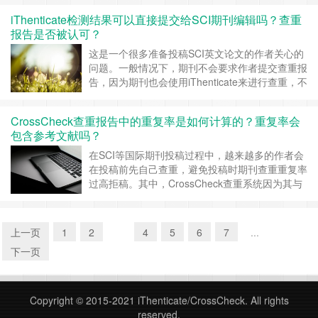
容太多。这时候，很多人都会疑惑： 是不是引用
iThenticate检测结果可以直接提交给SCI期刊编辑吗？查重
太多也会被系统算作重复？iThenticate能不能自动
报告是否被认可？
识别并排除这些引用内容？有没有什么方法可以有
效降低这种“非恶意”的重……
继续阅读 »
这是一个很多准备投稿SCI英文论文的作者关心的
问题。一般情况下，期刊不会要求作者提交查重报
告，因为期刊也会使用iThenticate来进行查重，不
过，iThenticate的检测结果也可以直接提交给SCI
期刊编辑，而且它的查重报告在全球范围内的SCI
CrossCheck查重报告中的重复率是如何计算的？重复率会
期刊中是被广泛认可的。 一、iThenticate检测结
包含参考文献吗？
果可以直接提交给SCI期刊编辑吗？ 可以……
继续
阅读 »
在SCI等国际期刊投稿过程中，越来越多的作者会
在投稿前先自己查重，避免投稿时期刊查重重复率
过高拒稿。其中，CrossCheck查重系统因为其与
全球主流出版社的紧密合作，几乎成为期刊编辑在
初审阶段的指定查重工具。可能同学们比较关心查
重的这2个问题： 1、查重报告中的重复率是如何
上一页
1
2
3
4
5
6
7
...
计算出来的？ 2、系统是否会将参考文献部分计入
下一页
重复率，从而影响最终结果……
继续阅读 »
Copyright © 2015-2021
iThenticate/CrossCheck
. All rights
reserved.