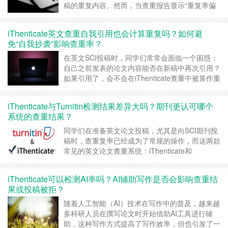
稿的重复内容。然而，当查重报告显示“重复率偏
高”时，许多作者常感疑惑：这些重复是因为合理
引用，还是构成了潜在抄袭？尤其是当报告中出现
iThenticate英文查重自我引用也会计算重复吗？如何避
大量自己之前发表内容的重复时，更令人担心是否
免“自我抄袭”影响查重率？
会被认定为“自我抄袭”。 一、iThenticate如何识别
重复内容？ i……
继续阅读 »
在英文SCI投稿时，同学们常常会面临一个困惑：
自己之前发表的论文内容能否在新稿中再次引用？
如果引用了，会不会在iThenticate查重中被算作重
复内容？ 这个问题涉及到“自我抄袭（”的判断标准
与技术检测机制，处理不当甚至可能导致重复率过
iThenticate与Turnitin检测结果差异大吗？期刊更认可哪个
高，进而被期刊拒稿。 一、自我引用是否会被
系统的查重结果？
iThenticate计入重复率？ 先说结论：会计入重
复。 ……
继续阅读 »
同学们在准备英文论文投稿，尤其是向SCI期刊投
稿时，查重复率已经成为了常规的操作，而这两款
常见的英文论文查重系统：iThenticate和
Turnitin，经常被作者提及和比较，许多作者有疑
惑：二者检测的结果差异大吗？期刊更认可哪个系
iThenticate可以检测AI率吗？AI辅助写作是否会影响查重结
统的结果？ 一、技术背景与适用对象不同 虽然
果或投稿被拒？
iThenticate和Turnitin都同属于美国的Tur……
继续
阅读 »
随着人工智能（AI）技术在写作中的普及，越来越
多科研人员在撰写论文时开始借助AI工具进行辅
助，这种写作方式提高了写作效率，但也引发了一