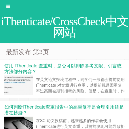
iThenticate/CrossCheck中文
网站
最新发布 第3页
使用 iThenticate 查重时，是否可以排除参考文献、引言或
方法部分内容？
在英文论文投稿过程中，同学们一般都会提前使用
iThenticate 对文章进行查重，以提前规避因重复
率过高而被期刊拒稿的风险。但是，在查重时，作
者常常有一个实际疑问：iThenticate 是否允许排
除参考文献、引言或方法部分的内容，以避免“非
如何判断iThenticate查重报告中的高重复率是合理引用还是
核心部分”造成重复率偏高？ 一、iThenticate 是否
潜在抄袭？
可以排除参考文献？ 可以的，系统有提供这……
继续阅读 »
在SCI论文投稿前，越来越多的作者会使用
iThenticate进行英文查重，以提前发现可能导致拒