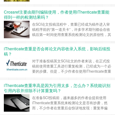
个重要问题：AI写作是否会被学术期刊识别出来？
是否会影响查重结果或导致稿件被拒？ 特别是对
Crossref主要由期刊编辑使用，作者使用iThenticate查重能
于英文SCI论文作者来说，许多期刊使用的查重工
得到一样的检测结果吗？
具就是知名的 iThenticate，这使得“AI率检测”成为
了作者关注的焦点。 ……
继续阅读 »
在SCI论文投稿流程中，查重已经成为稿件进入审
稿程序前的“第一道关卡”，许多学术期刊都会在收
稿后第一时间使用查重系统检测论文的原创性，其
中最常见的查重系统之一便是 iThenticate，而其
背后强大的比对数据库，正是来自于 Crossref。
iThenticate查重是否会将论文内容收录入系统，影响后续投
很多作者在投稿前会提前查重，以确保重复率符合
稿？
期刊要求，避免退稿，但也常有疑问：Crossref不
是面向期刊……
继续阅读 »
对于准备投稿英文SCI论文的作者来说，在正式投
稿前使用查重工具进行重复检测，已经成为一个必
要的步骤。但是，不少作者在使用iThenticate查重
时常有一个顾虑：查重时会不会收录原文，导致影
响后面投稿呢？ 一、iThenticate查重系统简介
iThenticate查重率高是因为引用太多，怎么办？系统能识别
iThenticate是由美国公司Turnitin开发的一款专业
引用内容并排除不计算重复吗？
级英文论文查重工具，被全球数……
继续阅读 »
在准备SCI投稿前，越来越多的作者会提前使用
iThenticate查重系统来检测论文是否有抄袭，然
而，不少作者在查重后会惊讶地发现：重复率偏
高，但通篇几乎没有抄袭内容，主要是因为引用内