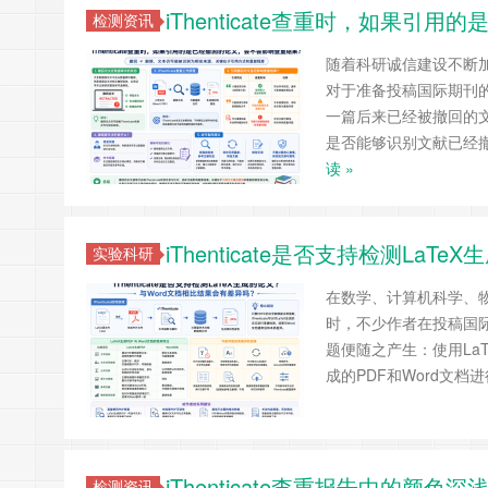
iThenticate查重时，如果
检测资讯
随着科研诚信建设不断
对于准备投稿国际期刊
一篇后来已经被撤回的文献
是否能够识别文献已经
读 »
iThenticate是否支持检测La
实验科研
在数学、计算机科学、物
时，不少作者在投稿国际期
题便随之产生：使用La
成的PDF和Word文
iThenticate查重报告中的
检测资讯