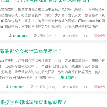
cate查重报告时，很多作者都会被页面中五颜六色的标记所吸引。不同颜色对
有些颜色较浅，有些颜色较深，因此不少人会下意识认为，颜色越深代表
风险也越大。事实上，这是一种比较普遍的误解。iThenticate中的颜
同的相似来源，方便用户快速定位匹配内容，并不承担风险评级的作
ithenticate
3周前 (07-14)
254浏览
0
个赞
文中的致谢部分会被计算重复率吗？
ticate查重时，通常都会重点关注摘要、引言、方法和结果部分，却很少有
谢，但在实际投稿过程中，一个很常见的问题是：致谢部分会不会被
进重复率？尤其是一些经常发表论文的研究团队，致谢内容往往比较固定。例如：
实验平台 长期合作机构 常用感谢语句……
继续阅读 »
ithenticate
2个月前 (05-27)
605浏览
0
个赞
，是否会根据学科领域调整查重敏感度？