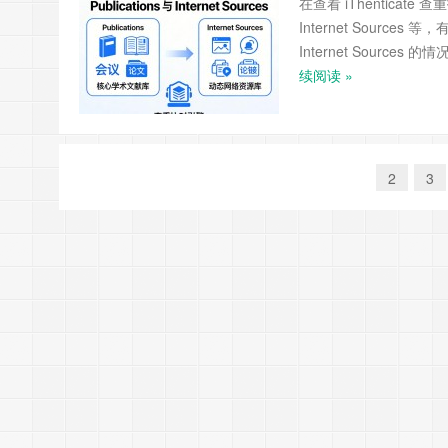
在查看 iThenticat
Internet Source
Internet Source
续阅读 »
1
2
3