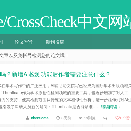
ate/CrossCheck中文网
闻
论文写作
期刊投稿
阅相关文章以及免帐号检测您的论文哦！
AI写作吗？新增AI检测功能后作者需要注意什么？
术在学术写作中的广泛应用，AI辅助论文撰写已经成为国际学术出版领域
Thenticate作为学术原创性检测领域的重要工具，也逐步增加了对人工
能力的支持，使其检测范围从传统的文本相似性分析，进一步延伸到对AI
引发了科研人员新的疑问：iThenticate是否能够准……
继续阅读 »
ithenticate
3天前
19浏览
0
个赞