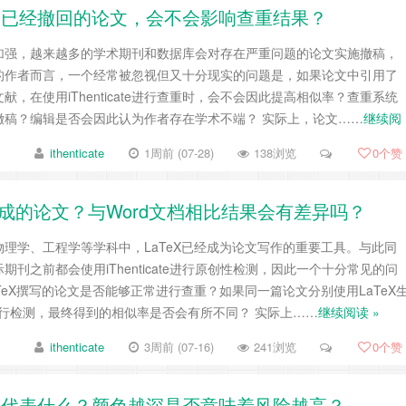
引用的是已经撤回的论文，会不会影响查重结果？
加强，越来越多的学术期刊和数据库会对存在严重问题的论文实施撤稿，
的作者而言，一个经常被忽视但又十分现实的问题是，如果论文中引用了
，在使用iThenticate进行查重时，会不会因此提高相似率？查重系统
撤稿？编辑是否会因此认为作者存在学术不端？ 实际上，论文……
继续阅
ithenticate
1周前 (07-28)
138浏览
0
个赞
TeX生成的论文？与Word文档相比结果会有差异吗？
理学、工程学等学科中，LaTeX已经成为论文写作的重要工具。与此同
刊之前都会使用iThenticate进行原创性检测，因此一个十分常见的问
TeX撰写的论文是否能够正常进行查重？如果同一篇论文分别使用LaTeX
档进行检测，最终得到的相似率是否会有所不同？ 实际上……
继续阅读 »
ithenticate
3周前 (07-16)
241浏览
0
个赞
颜色深浅代表什么？颜色越深是否意味着风险越高？