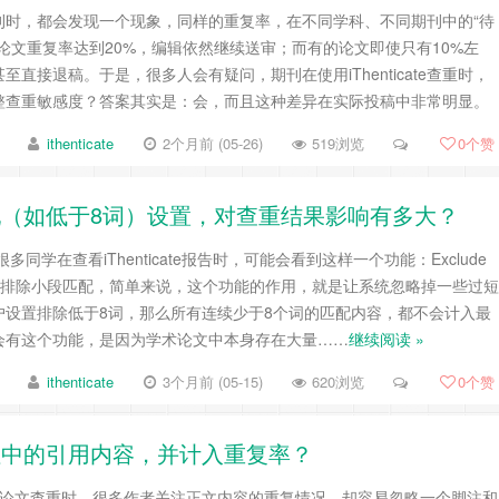
刊时，都会发现一个现象，同样的重复率，在不同学科、不同期刊中的“待
论文重复率达到20%，编辑依然继续送审；而有的论文即使只有10%左
直接退稿。于是，很多人会有疑问，期刊在使用iThenticate查重时，
整查重敏感度？答案其实是：会，而且这种差异在实际投稿中非常明显。
ithenticate
2个月前 (05-26)
519浏览
0
个赞
小段匹配（如低于8词）设置，对查重结果影响有多大？
同学在查看iThenticate报告时，可能会看到这样一个功能：Exclude
s，也就是排除小段匹配，简单来说，这个功能的作用，就是让系统忽略掉一些过短
户设置排除低于8词，那么所有连续少于8个词的匹配内容，都不会计入最
会有这个功能，是因为学术论文中本身存在大量……
继续阅读 »
ithenticate
3个月前 (05-15)
620浏览
0
个赞
注或尾注中的引用内容，并计入重复率？
ate 进行论文查重时，很多作者关注正文内容的重复情况，却容易忽略一个脚注和