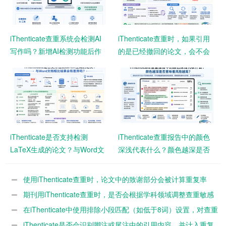
iThenticate查重系统会检测AI
iThenticate查重时，如果引用
写作吗？新增AI检测功能后作
的是已经撤回的论文，会不会
者需要注意什么？
影响查重结果？
iThenticate是否支持检测
iThenticate查重报告中的颜色
LaTeX生成的论文？与Word文
深浅代表什么？颜色越深是否
档相比结果会有差异吗？
意味着风险越高？
使用iThenticate查重时，论文中的致谢部分会被计算重复率
吗？
期刊用iThenticate查重时，是否会根据学科领域调整查重敏感
度？
在iThenticate中使用排除小段匹配（如低于8词）设置，对查重
结果影响有多大？
iThenticate是否会识别脚注或尾注中的引用内容，并计入重复