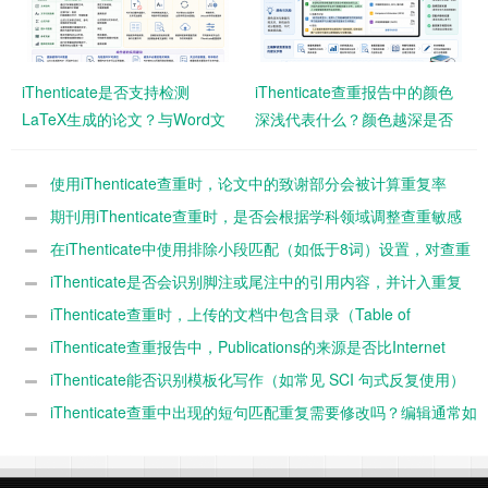
iThenticate是否支持检测
iThenticate查重报告中的颜色
LaTeX生成的论文？与Word文
深浅代表什么？颜色越深是否
档相比结果会有差异吗？
意味着风险越高？
使用iThenticate查重时，论文中的致谢部分会被计算重复率
吗？
期刊用iThenticate查重时，是否会根据学科领域调整查重敏感
度？
在iThenticate中使用排除小段匹配（如低于8词）设置，对查重
结果影响有多大？
iThenticate是否会识别脚注或尾注中的引用内容，并计入重复
率？
iThenticate查重时，上传的文档中包含目录（Table of
Contents）是否会影响最终重复率？
iThenticate查重报告中，Publications的来源是否比Internet
Sources风险更高？
iThenticate能否识别模板化写作（如常见 SCI 句式反复使用）
并判定为高重复？
iThenticate查重中出现的短句匹配重复需要修改吗？编辑通常如
何看待？