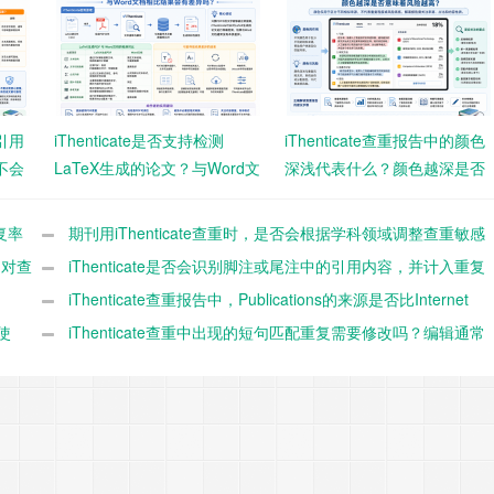
果引用
iThenticate是否支持检测
iThenticate查重报告中的颜色
不会
LaTeX生成的论文？与Word文
深浅代表什么？颜色越深是否
档相比结果会有差异吗？
意味着风险越高？
复率
期刊用iThenticate查重时，是否会根据学科领域调整查重敏感
，对查
度？
iThenticate是否会识别脚注或尾注中的引用内容，并计入重复
率？
iThenticate查重报告中，Publications的来源是否比Internet
使
Sources风险更高？
iThenticate查重中出现的短句匹配重复需要修改吗？编辑通常
如何看待？