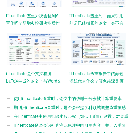
iThenticate查重系统会检测AI
iThenticate查重时，如果引用
写作吗？新增AI检测功能后作
的是已经撤回的论文，会不会
者需要注意什么？
影响查重结果？
iThenticate是否支持检测
iThenticate查重报告中的颜色
LaTeX生成的论文？与Word文
深浅代表什么？颜色越深是否
档相比结果会有差异吗？
意味着风险越高？
使用iThenticate查重时，论文中的致谢部分会被计算重复率
吗？
期刊用iThenticate查重时，是否会根据学科领域调整查重敏感
度？
在iThenticate中使用排除小段匹配（如低于8词）设置，对查重
结果影响有多大？
iThenticate是否会识别脚注或尾注中的引用内容，并计入重复