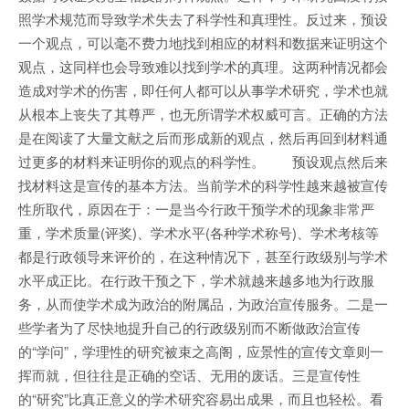
照学术规范而导致学术失去了科学性和真理性。反过来，预设
一个观点，可以毫不费力地找到相应的材料和数据来证明这个
观点，这同样也会导致难以找到学术的真理。这两种情况都会
造成对学术的伤害，即任何人都可以从事学术研究，学术也就
从根本上丧失了其尊严，也无所谓学术权威可言。正确的方法
是在阅读了大量文献之后而形成新的观点，然后再回到材料通
过更多的材料来证明你的观点的科学性。 预设观点然后来
找材料这是宣传的基本方法。当前学术的科学性越来越被宣传
性所取代，原因在于：一是当今行政干预学术的现象非常严
重，学术质量(评奖)、学术水平(各种学术称号)、学术考核等
都是行政领导来评价的，在这种情况下，甚至行政级别与学术
水平成正比。在行政干预之下，学术就越来越多地为行政服
务，从而使学术成为政治的附属品，为政治宣传服务。二是一
些学者为了尽快地提升自己的行政级别而不断做政治宣传
的“学问”，学理性的研究被束之高阁，应景性的宣传文章则一
挥而就，但往往是正确的空话、无用的废话。三是宣传性
的“研究”比真正意义的学术研究容易出成果，而且也轻松。看