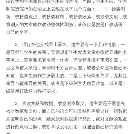
端行为和学术腐败进行学术制假造假。当前，学术不端、学术
制假造假行为在论文上表现在以下几个方面： 1、抄袭剽
窃。或抄袭观点，或抄袭材料，或抄袭段落，或抄袭文献，或
将别人的文章略作改动整体性剽窃，或仅仅是把题目改动署上
自己的名字。
2、强行在他人成果上署名。这主要有一下几种情形：一
是导师与学生的关系，导师规定学生发表文章必须把导师的名
字署上，甚至要求署名第一作者，但导师并没有审阅文章，一
旦文章被人举报，导师就千方百计回避，或者公然宣称自己不
知道，是学生自作主张署上的。二是上下级同事关系，尤其是
领导与被领导的关系。或者是下级刻意为领导代笔，或者是上
级借用行政权力强行要求。
3、篡改文献和数据、故意断章取义。这主要是不愿意去
核对数据和文献，而自己的论文可能又特别需要这样一组数据
来证明自己的观点，结果就对数据进行篡改，或对文献的观点
进行刻意地曲解，或断章取义地引用，以迎合自己研究的需