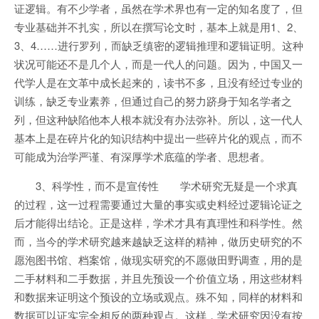
证逻辑。有不少学者，虽然在学术界也有一定的知名度了，但
专业基础并不扎实，所以在撰写论文时，基本上就是用1、2、
3、4……进行罗列，而缺乏缜密的逻辑推理和逻辑证明。这种
状况可能还不是几个人，而是一代人的问题。因为，中国又一
代学人是在文革中成长起来的，读书不多，且没有经过专业的
训练，缺乏专业素养，但通过自己的努力跻身于知名学者之
列，但这种缺陷他本人根本就没有办法弥补。所以，这一代人
基本上是在碎片化的知识结构中提出一些碎片化的观点，而不
可能成为治学严谨、有深厚学术底蕴的学者、思想者。
3、科学性，而不是宣传性 学术研究无疑是一个求真
的过程，这一过程需要通过大量的事实或史料经过逻辑论证之
后才能得出结论。正是这样，学术才具有真理性和科学性。然
而，当今的学术研究越来越缺乏这样的精神，做历史研究的不
愿泡图书馆、档案馆，做现实研究的不愿做田野调查，用的是
二手材料和二手数据，并且先预设一个价值立场，用这些材料
和数据来证明这个预设的立场或观点。殊不知，同样的材料和
数据可以证实完全相反的两种观点。这样，学术研究因没有按