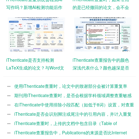
写作吗？新增AI检测功能后作
的是已经撤回的论文，会不会
者需要注意什么？
影响查重结果？
iThenticate是否支持检测
iThenticate查重报告中的颜色
LaTeX生成的论文？与Word文
深浅代表什么？颜色越深是否
档相比结果会有差异吗？
意味着风险越高？
使用iThenticate查重时，论文中的致谢部分会被计算重复率
吗？
期刊用iThenticate查重时，是否会根据学科领域调整查重敏感
度？
在iThenticate中使用排除小段匹配（如低于8词）设置，对查重
结果影响有多大？
iThenticate是否会识别脚注或尾注中的引用内容，并计入重复
率？
iThenticate查重时，上传的文档中包含目录（Table of
Contents）是否会影响最终重复率？
iThenticate查重报告中，Publications的来源是否比Internet