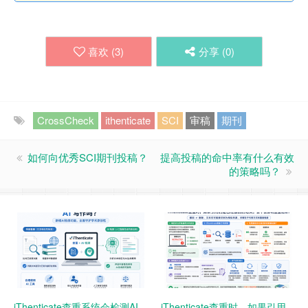
喜欢 (
3
)
分享 (
0
)
CrossCheck
ithenticate
SCI
审稿
期刊
如何向优秀SCI期刊投稿？
提高投稿的命中率有什么有效
的策略吗？
iThenticate查重系统会检测AI
iThenticate查重时，如果引用