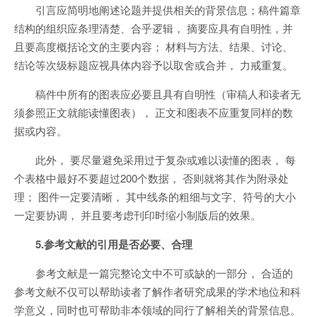
引言应简明地阐述论题并提供相关的背景信息；稿件篇章
结构的组织应条理清楚、合乎逻辑， 摘要应具有自明性，并
且要高度概括论文的主要内容； 材料与方法、结果、讨论、
结论等次级标题应视具体内容予以取舍或合并， 力戒重复。
稿件中所有的图表应必要且具有自明性（审稿人和读者无
须参照正文就能读懂图表）， 正文和图表不应重复同样的数
据或内容。
此外， 要尽量避免采用过于复杂或难以读懂的图表， 每
个表格中最好不要超过200个数据， 否则就将其作为附录处
理； 图件一定要清晰， 其中线条的粗细与文字、符号的大小
一定要协调， 并且要考虑刊印时缩小制版后的效果。
5.参考文献的引用是否必要、合理
参考文献是一篇完整论文中不可或缺的一部分， 合适的
参考文献不仅可以帮助读者了解作者研究成果的学术地位和科
学意义，同时也可帮助非本领域的同行了解相关的背景信息。