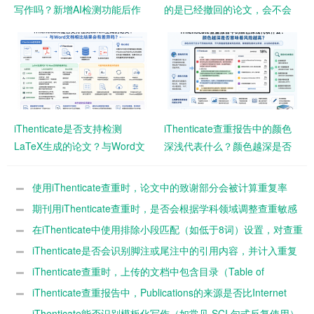
写作吗？新增AI检测功能后作
的是已经撤回的论文，会不会
者需要注意什么？
影响查重结果？
iThenticate是否支持检测
iThenticate查重报告中的颜色
LaTeX生成的论文？与Word文
深浅代表什么？颜色越深是否
档相比结果会有差异吗？
意味着风险越高？
使用iThenticate查重时，论文中的致谢部分会被计算重复率
吗？
期刊用iThenticate查重时，是否会根据学科领域调整查重敏感
度？
在iThenticate中使用排除小段匹配（如低于8词）设置，对查重
结果影响有多大？
iThenticate是否会识别脚注或尾注中的引用内容，并计入重复
率？
iThenticate查重时，上传的文档中包含目录（Table of
Contents）是否会影响最终重复率？
iThenticate查重报告中，Publications的来源是否比Internet
Sources风险更高？
iThenticate能否识别模板化写作（如常见 SCI 句式反复使用）