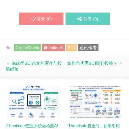
喜欢 (
0
)
分享 (
0
)
CrossCheck
ithenticate
SCI
通讯作者
临床类SCI论文的写作与投
如何向优秀SCI期刊投稿？
稿经验
iThenticate查重系统会检测AI
iThenticate查重时，如果引用