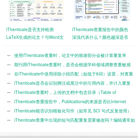
iThenticate是否支持检测
iThenticate查重报告中的颜色
LaTeX生成的论文？与Word文
深浅代表什么？颜色越深是否
档相比结果会有差异吗？
意味着风险越高？
使用iThenticate查重时，论文中的致谢部分会被计算重复率
吗？
期刊用iThenticate查重时，是否会根据学科领域调整查重敏感
度？
在iThenticate中使用排除小段匹配（如低于8词）设置，对查重
结果影响有多大？
iThenticate是否会识别脚注或尾注中的引用内容，并计入重复
率？
iThenticate查重时，上传的文档中包含目录（Table of
Contents）是否会影响最终重复率？
iThenticate查重报告中，Publications的来源是否比Internet
Sources风险更高？
iThenticate能否识别模板化写作（如常见 SCI 句式反复使用）
并判定为高重复？
iThenticate查重中出现的短句匹配重复需要修改吗？编辑通常如
何看待？