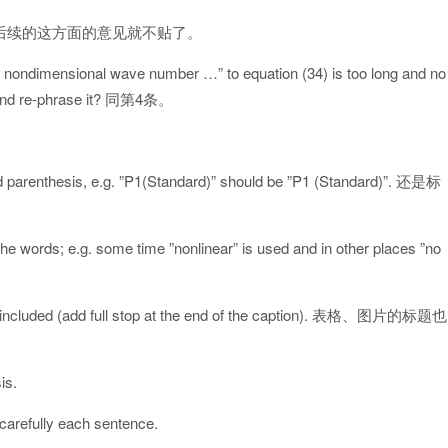
). 同第14条。后续的这方面的意见就不贴了。
e nondimensional wave number …” to equation (34) is too long and no
ces and re-phrase it? 同第4条。
parenthesis, e.g. ”P1(Standard)” should be ”P1 (Standard)”. 还是标
the words; e.g. some time ”nonlinear” is used and in other places ”no
s included (add full stop at the end of the caption). 表格、图片的标题也
is.
carefully each sentence.