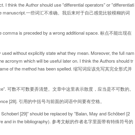
t. I think the Author should use ”differential operators” or ”differentiati
n through all the manuscript.一些词汇不准确。我后来对于自己感觉比较模糊的词
line: the comma is preceded by a wrong additional space. 标点不能出现在
 without explicitly state what they mean. Moreover, the full nam
he acronym which will be useful later on. I think the Authors should tr
the full name of the method has been spelled. 缩写词应该先写其完全形式并
h ”the divergence”. 可数不可数要弄清楚。文章中这里表示散度，应当是不可数的。
and reference [28]. 引用的中括号与前面的词语中间要有空格。
Schoberl [29]” should be replaced by ”Balan, May and Schöberl [2
 i.e ”ö” (here and in the bibliography). 参考文献的作者名字里面带有特殊符号的