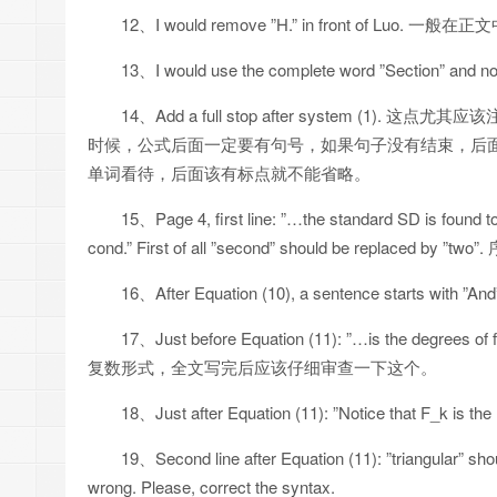
12、I would remove ”H.” in front of
13、I would use the complete word ”Secti
14、Add a full stop after system
时候，公式后面一定要有句号，如果句子没有结束，后
单词看待，后面该有标点就不能省略。
15、Page 4, first line: ”…the standard SD is found to 
cond.” First of all ”second” should be replaced b
16、After Equation (10), a sentence starts with ”A
17、Just before Equation (11): ”…is the degrees
复数形式，全文写完后应该仔细审查一下这个。
18、Just after Equation (11): ”Notice that F_k is t
19、Second line after Equation (11): ”triangular” shou
wrong. Please, correct the syntax.