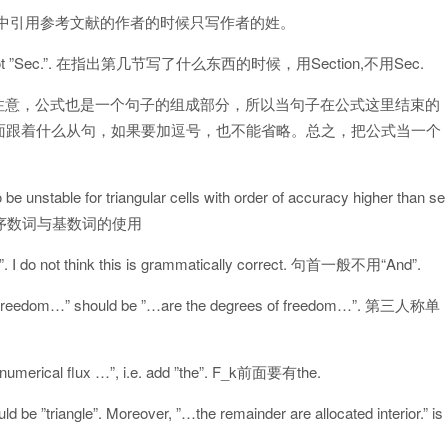
 Luo. 一般在正文中引用参考文献的作者的时候只写作者的姓。
on” and not ”Sec.”. 在指出第几节写了什么东西的时候，用Section,不用Sec.
 (1). 这点尤其应该注意，公式也是一个句子的组成部分，所以当句子在公式这里结束的
面跟着什么从句，如果要加逗号，也不能省略。总之，把公式当一个
be unstable for triangular cells with order of accuracy higher than se
y ”two”. 序数词与基数词的使用
nd”. I do not think this is grammatically correct. 句首一般不用“And”.
 of freedom…” should be ”…are the degrees of freedom…”. 第三人称单
he numerical flux …”, i.e. add ”the”. F_k前面要有the.
ld be ”triangle”. Moreover, ”…the remainder are allocated interior.” is