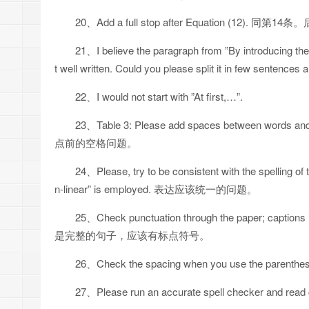
20、Add a full stop after Equation (12
21、I believe the paragraph from ”By introducing th
t well written. Could you please split it in few senten
22、I would not start with ”At first,…”.
23、Table 3: Please add spaces between words and 
点前的空格问题。
24、Please, try to be consistent with the spelling of 
n-linear” is employed. 表达应该统一的问题。
25、Check punctuation through the paper; caption
是完整的句子，应该有标点符号。
26、Check the spacing when you use the parenthes
27、Please run an accurate spell checker and read 