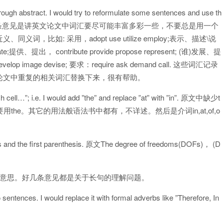
gh abstract. I would try to reformulate some sentences and use th
s alternatives. 这条意见是讲英文论文中词汇要尽可能丰富多彩一些，不要总是用一个
如: 采用，adopt use utilize employ;表示、描述\说
elucidate;提供、提出， contribute provide propose represent; (谁)发展、提
elop image devise; 要求：require ask demand call. 这些词汇记录
论文中重复的相关词汇替换下来，很有帮助。
 cell…”; i.e. I would add ”the” and replace ”at” with ”in”. 原文中缺少t
he。其它的用法般语法书中都有，不详述。然后是介词in,at,of,o
s and the first parenthesis. 原文The degree of freedoms(DOFs)， (D
。
楚意思。好几条意见都是关于长句的理解问题。
entences. I would replace it with formal adverbs like ”Therefore, In