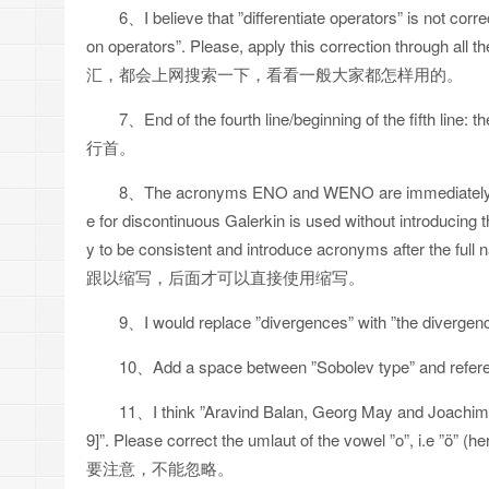
6、I believe that ”differentiate operators” is not correc
on operators”. Please, apply this correctio
汇，都会上网搜索一下，看看一般大家都怎样用的。
7、End of the fourth line/beginning of the fifth 
行首。
8、The acronyms ENO and WENO are immediately used
e for discontinuous Galerkin is used without introducing t
y to be consistent and introduce acronyms after 
跟以缩写，后面才可以直接使用缩写。
9、I would replace ”divergences” wit
10、Add a space between ”Sobolev type” 
11、I think ”Aravind Balan, Georg May and Joachim 
9]”. Please correct the umlaut of the vowel ”o”,
要注意，不能忽略。