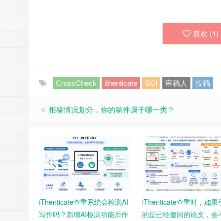
喜欢 (
1
)
CrossCheck
ithenticate
SCI
审稿人
投稿
拒稿情况划分，你的稿件属于哪一类？
iThenticate查重系统会检测AI
iThenticate查重时，如
写作吗？新增AI检测功能后作
的是已经撤回的论文，会