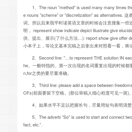
1、The noun ”method” is used many many times throu
e nouns ”scheme” or ”discretization” a
词。所以后来我平时读英语文章的时候会注意搜集一些近义、同义词，比
明， represent show indicate depict illustrate give 
供、提出、展示(了什么方法…): report show give offer dev
小本子上，等论文基本完稿之后拿出来对照看一看，将
2、Second line: ”…to represent THE solution IN each
he。一般特指的、第一次出现的名词重复出现的时候都要用t
n,for之类的要尽量准确。
3、Third line: please add a space between freedom
OFs)前面要留下空格。(那位审稿人细心程度可见一斑)
4、如果水平不足以把握长句，尽量用短句表明清
5、The adverb ”So” is used to start and connect two s
fact, etc.”.