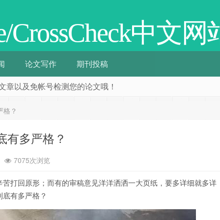
cate/CrossCheck中文网
闻
论文写作
期刊投稿
阅相关文章以及免帐号检测您的论文哦！
严格？
底有多严格？
7075次浏览
辛苦打回原形；而有的审稿意见洋洋洒洒一大页纸，要多详细就多详
到底有多严格？