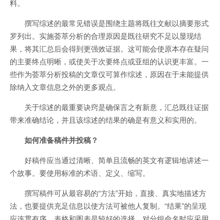
料。
撰写综述的最常见错误是围绕主题将既往文献以摘要形式
罗列出。实施荟萃分析的合理原因是既往研究不足以显现结
果，将其汇总后会得到更强效证据。这可能会使原本存在疑问
的主要终点明晰，或使关于次要终点或亚组的认识更丰富。一
些作为荟萃分析投稿的文章仅可算作综述，原因在于未能提供
除纳入文章信息之外的更多观点。
关于综述的最重要诀窍是确保言之有新意，汇总既往证据
带来准确结论，并且该综述的结果的确是有意义和实用的。
如何准备稿件并投稿？
好稿件应当通过清晰、简单且流畅的英文有逻辑地讲述一
个故事。要使用标准的术语、定义、缩写。
撰写稿件可从最容易的“方法”开始，直接、真实地描述方
法，也要提供充足信息以使方法可被他人复制。“结果”的呈现
应连贯有序，表格和图表是较好的选择。对分组命名时应采用