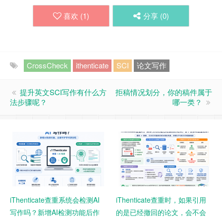
喜欢 (
1
)
分享 (
0
)
CrossCheck
ithenticate
SCI
论文写作
提升英文SCI写作有什么方
拒稿情况划分，你的稿件属于
法步骤呢？
哪一类？
iThenticate查重系统会检测AI
iThenticate查重时，如果引用
写作吗？新增AI检测功能后作
的是已经撤回的论文，会不会