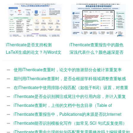
者需要注意什么？
影响查重结果？
iThenticate是否支持检测
iThenticate查重报告中的颜色
LaTeX生成的论文？与Word文
深浅代表什么？颜色越深是否
档相比结果会有差异吗？
意味着风险越高？
使用iThenticate查重时，论文中的致谢部分会被计算重复率
吗？
期刊用iThenticate查重时，是否会根据学科领域调整查重敏感
度？
在iThenticate中使用排除小段匹配（如低于8词）设置，对查重
结果影响有多大？
iThenticate是否会识别脚注或尾注中的引用内容，并计入重复
率？
iThenticate查重时，上传的文档中包含目录（Table of
Contents）是否会影响最终重复率？
iThenticate查重报告中，Publications的来源是否比Internet
Sources风险更高？
iThenticate能否识别模板化写作（如常见 SCI 句式反复使用）
并判定为高重复？
iThenticate查重中出现的短句匹配重复需要修改吗？编辑通常如