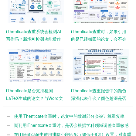
iThenticate查重系统会检测AI
iThenticate查重时，如果引用
写作吗？新增AI检测功能后作
的是已经撤回的论文，会不会
者需要注意什么？
影响查重结果？
iThenticate是否支持检测
iThenticate查重报告中的颜色
LaTeX生成的论文？与Word文
深浅代表什么？颜色越深是否
档相比结果会有差异吗？
意味着风险越高？
使用iThenticate查重时，论文中的致谢部分会被计算重复率
吗？
期刊用iThenticate查重时，是否会根据学科领域调整查重敏感
度？
在iThenticate中使用排除小段匹配（如低于8词）设置，对查重