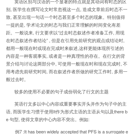
英语区别与汉语的一个显著的特点就是其动词有时态的区
别, 医学生在撰写论文时常忽视这一点, 造成文章前后时态不一
致, 甚至出现一句话一个时态甚至多个时态的现象。特别值得
一提的是, 学术论文的时态与我们正常理解的时间变化有差
距。一般说来, 行文要求以“过去时态叙述作者准备工作, 用现
在时态叙述作者结论” , 但是在引用先前研究的观点或结论时,
都用一般现在时或现在完成时来叙述,这样更能体现所引述的
内容是一种客观事实, 或者是一种真理性的存在。在行文的背
景介绍与讨论这两部分中, 可使用一般现在时和现在完成时, 不
用考虑先前研究时间, 而在叙述作者所做的研究工作时, 多用一
般过去时。
较多的使用不必要的句子成份弱化了行文的主题
英语行文多以中心内容或重要事实开头并作为句子中的主
语, 而医学生习惯于使用It作为形式主语的主语从句以及there b
e 句型, 使得文章的中心内容不突出。例如:
例7 :It has been widely accepted that PFS is a surrogate e