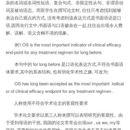
杂的名词或名词性短语、复合句式、非限定性从句、非谓语动
词及被动语态。而医学生在撰写论文时, 往往只考虑找到能够
表达自己观点的方式, 没有考虑到该表达方式是书面语还是口
语,因而在行文中,书面语与口语掺杂在一起,往往会出现令人费
解、误解、语义含糊不清的现象。
例1:OS is the most important indicator of clinical efficacy
end-point for any treatment regimen for long before.
本句中的 for long before 是口语化表达方式,不符合书面语
体要求,其中的系表结构, 也有弱化学术性之嫌, 可改为:
OS has long been accepted as the most important indicat
or of clinical efficacy endpoint for any treatment regimen .
人称使用不符合学术论文的客观性要求
学术论文要求以第三人称来撰写以表明研究的客观性。由
于受到母语的干扰, 我国的论文常常会出现our , us we, my等
字样, 严重影响行文的客观性。原因在于作者不是不知道要避