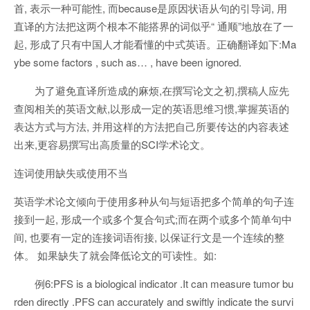
首, 表示一种可能性, 而because是原因状语从句的引导词, 用
直译的方法把这两个根本不能搭界的词似乎“ 通顺”地放在了一
起, 形成了只有中国人才能看懂的中式英语。正确翻译如下:Ma
ybe some factors , such as… , have been ignored.
为了避免直译所造成的麻烦,在撰写论文之初,撰稿人应先
查阅相关的英语文献,以形成一定的英语思维习惯,掌握英语的
表达方式与方法, 并用这样的方法把自己所要传达的内容表述
出来,更容易撰写出高质量的SCI学术论文。
连词使用缺失或使用不当
英语学术论文倾向于使用多种从句与短语把多个简单的句子连
接到一起, 形成一个或多个复合句式;而在两个或多个简单句中
间, 也要有一定的连接词语衔接, 以保证行文是一个连续的整
体。 如果缺失了就会降低论文的可读性。如:
例6:PFS is a biological indicator .It can measure tumor bu
rden directly .PFS can accurately and swiftly indicate the survi