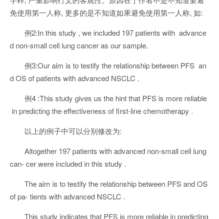
免使用第一人称, 更多的是不知道如果避免使用第一人称, 如:
例2:In this study , we included 197 patients with advance
d non-small cell lung cancer as our sample.
例3:Our aim is to testify the relationship between PFS an
d OS of patients with advanced NSCLC .
例4 :This study gives us the hint that PFS is more reliable
in predicting the effectiveness of first-line chemotherapy .
以上的例子中可以分别修改为:
Altogether 197 patients with advanced non-small cell lung
can- cer were included in this study .
The aim is to testify the relationship between PFS and OS
of pa- tients with advanced NSCLC .
This study indicates that PFS is more reliable in predicting