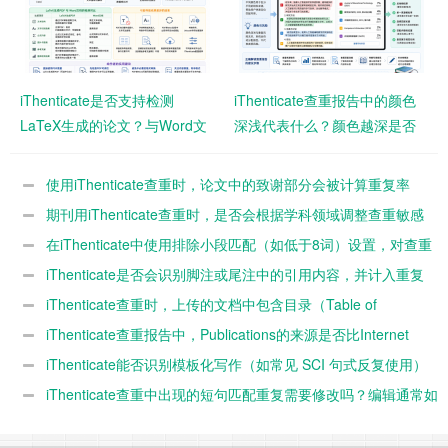
iThenticate是否支持检测
iThenticate查重报告中的颜色
LaTeX生成的论文？与Word文
深浅代表什么？颜色越深是否
档相比结果会有差异吗？
意味着风险越高？
使用iThenticate查重时，论文中的致谢部分会被计算重复率
吗？
期刊用iThenticate查重时，是否会根据学科领域调整查重敏感
度？
在iThenticate中使用排除小段匹配（如低于8词）设置，对查重
结果影响有多大？
iThenticate是否会识别脚注或尾注中的引用内容，并计入重复
率？
iThenticate查重时，上传的文档中包含目录（Table of
Contents）是否会影响最终重复率？
iThenticate查重报告中，Publications的来源是否比Internet
Sources风险更高？
iThenticate能否识别模板化写作（如常见 SCI 句式反复使用）
并判定为高重复？
iThenticate查重中出现的短句匹配重复需要修改吗？编辑通常如
何看待？