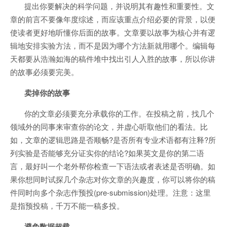
提出你要解决的科学问题，并说明其有趣性和重要性。文
章的前言不要像年度综述，而应该重点介绍必要的背景，以便
使读者更好地听懂你后面的故事。文章要以故事为核心并有逻
辑地安排实验方法，而不是因为哪个方法新就用哪个。编辑每
天都要从浩瀚如海的稿件堆中找出引人入胜的故事，所以你讲
的故事必须要完美。
卖掉你的故事
你的文章必须要充分承载你的工作。在投稿之前，找几个
领域外的同事来审查你的论文，并虚心听取他们的看法。比
如，文章的逻辑思路是否顺畅?是否所有专业术语都有注释?所
列实验是否能够充分证实你的结论?如果英文是你的第二语
言，最好叫一个老外帮你检查一下语法或者表述是否明确。如
果你想同时试探几个杂志对你文章的兴趣度，你可以将你的稿
件同时向多个杂志作预投(pre-submission)处理。注意：这里
是指预投稿，千万不能一稿多投。
避免数据超载