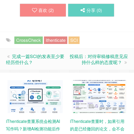
喜欢 (
2
)
分享 (
0
)
CrossCheck
ithenticate
SCI
完成一篇SCI的发表至少要
投稿后：对待审稿修稿意见应
经历些什么？
持什么样的态度呢？
iThenticate查重系统会检测AI
iThenticate查重时，如果引用
写作吗？新增AI检测功能后作
的是已经撤回的论文，会不会