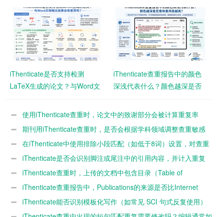
者需要注意什么？
影响查重结果？
iThenticate是否支持检测
iThenticate查重报告中的颜色
LaTeX生成的论文？与Word文
深浅代表什么？颜色越深是否
档相比结果会有差异吗？
意味着风险越高？
使用iThenticate查重时，论文中的致谢部分会被计算重复率
吗？
期刊用iThenticate查重时，是否会根据学科领域调整查重敏感
度？
在iThenticate中使用排除小段匹配（如低于8词）设置，对查重
结果影响有多大？
iThenticate是否会识别脚注或尾注中的引用内容，并计入重复
率？
iThenticate查重时，上传的文档中包含目录（Table of
Contents）是否会影响最终重复率？
iThenticate查重报告中，Publications的来源是否比Internet
Sources风险更高？
iThenticate能否识别模板化写作（如常见 SCI 句式反复使用）
并判定为高重复？
iThenticate查重中出现的短句匹配重复需要修改吗？编辑通常如