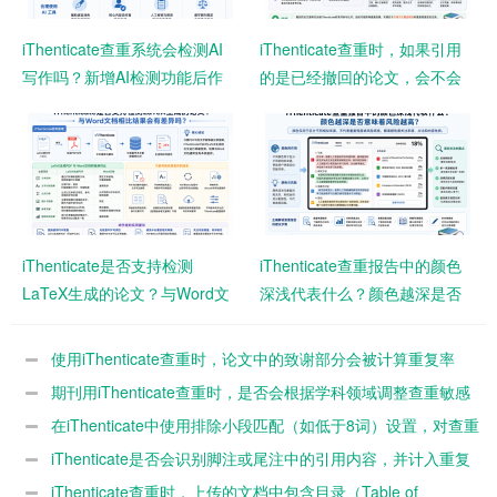
iThenticate查重系统会检测AI
iThenticate查重时，如果引用
写作吗？新增AI检测功能后作
的是已经撤回的论文，会不会
者需要注意什么？
影响查重结果？
iThenticate是否支持检测
iThenticate查重报告中的颜色
LaTeX生成的论文？与Word文
深浅代表什么？颜色越深是否
档相比结果会有差异吗？
意味着风险越高？
使用iThenticate查重时，论文中的致谢部分会被计算重复率
吗？
期刊用iThenticate查重时，是否会根据学科领域调整查重敏感
度？
在iThenticate中使用排除小段匹配（如低于8词）设置，对查重
结果影响有多大？
iThenticate是否会识别脚注或尾注中的引用内容，并计入重复
率？
iThenticate查重时，上传的文档中包含目录（Table of