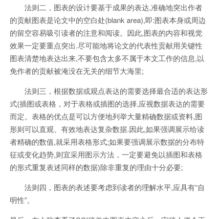
法则二，图表的设计要基于成果的表达,准确地突出作者
的贡献图表是论文中的空白处(blank area),即:图表本身或周边
的留空容易吸引读者的注意和阅读。因此,图表的内容和视觉
效果一定要重点突出.尽可能地将论文的代表性贡献用关键性
图表清楚地表达出来,不要包含太多不属于本文工作的信息,以
免作者的贡献被淹没在无关的细节大海里;
法则三，根据数据或观点表达的需要选择最合适的表达形
式(插图或表格，对于表格或插图的选择,应视数据表达的需要
而定。表格的优点是可以方便地列举大量精确数据或资料,图
形则可以直观、有效地表达复杂数据.因此,如果强调展示给读
者精确的数值,就采用表格形式;如果要强调展示数据的分布特
征或变化趋势,则宜采用图示方法，一定要避免以插图和表格
的形式重复表述同样的数据)除非重复的理由十分必要;
法则四，图表的表述要考虑到读者的理解水平,应具有“自
明性”。