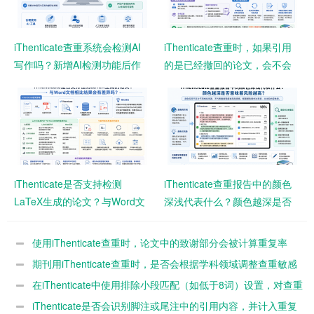
iThenticate查重系统会检测AI
iThenticate查重时，如果引用
写作吗？新增AI检测功能后作
的是已经撤回的论文，会不会
者需要注意什么？
影响查重结果？
iThenticate是否支持检测
iThenticate查重报告中的颜色
LaTeX生成的论文？与Word文
深浅代表什么？颜色越深是否
档相比结果会有差异吗？
意味着风险越高？
使用iThenticate查重时，论文中的致谢部分会被计算重复率
吗？
期刊用iThenticate查重时，是否会根据学科领域调整查重敏感
度？
在iThenticate中使用排除小段匹配（如低于8词）设置，对查重
结果影响有多大？
iThenticate是否会识别脚注或尾注中的引用内容，并计入重复