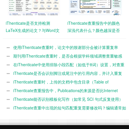
iThenticate是否支持检测
iThenticate查重报告中的颜色
LaTeX生成的论文？与Word文
深浅代表什么？颜色越深是否
档相比结果会有差异吗？
意味着风险越高？
使用iThenticate查重时，论文中的致谢部分会被计算重复率
吗？
期刊用iThenticate查重时，是否会根据学科领域调整查重敏感
度？
在iThenticate中使用排除小段匹配（如低于8词）设置，对查重
结果影响有多大？
iThenticate是否会识别脚注或尾注中的引用内容，并计入重复
率？
iThenticate查重时，上传的文档中包含目录（Table of
Contents）是否会影响最终重复率？
iThenticate查重报告中，Publications的来源是否比Internet
Sources风险更高？
iThenticate能否识别模板化写作（如常见 SCI 句式反复使用）
并判定为高重复？
iThenticate查重中出现的短句匹配重复需要修改吗？编辑通常如
何看待？