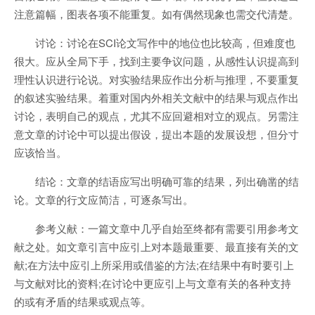
注意篇幅，图表各项不能重复。如有偶然现象也需交代清楚。
讨论：讨论在SCI论文写作中的地位也比较高，但难度也
很大。应从全局下手，找到主要争议问题，从感性认识提高到
理性认识进行论说。对实验结果应作出分析与推理，不要重复
的叙述实验结果。着重对国内外相关文献中的结果与观点作出
讨论，表明自己的观点，尤其不应回避相对立的观点。另需注
意文章的讨论中可以提出假设，提出本题的发展设想，但分寸
应该恰当。
结论：文章的结语应写出明确可靠的结果，列出确凿的结
论。文章的行文应简洁，可逐条写出。
参考义献：一篇文章中几乎自始至终都有需要引用参考文
献之处。如文章引言中应引上对本题最重要、最直接有关的文
献;在方法中应引上所采用或借鉴的方法;在结果中有时要引上
与文献对比的资料;在讨论中更应引上与文章有关的各种支持
的或有矛盾的结果或观点等。