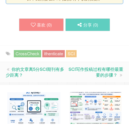
喜欢 (
0
)
分享 (
0
)
CrossCheck
ithenticate
SCI
你的文章离5分SCI期刊有多
SCI写作投稿过程有哪些最重
少距离？
要的步骤？