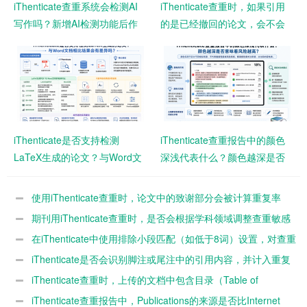
iThenticate查重系统会检测AI
iThenticate查重时，如果引用
写作吗？新增AI检测功能后作
的是已经撤回的论文，会不会
者需要注意什么？
影响查重结果？
iThenticate是否支持检测
iThenticate查重报告中的颜色
LaTeX生成的论文？与Word文
深浅代表什么？颜色越深是否
档相比结果会有差异吗？
意味着风险越高？
使用iThenticate查重时，论文中的致谢部分会被计算重复率
吗？
期刊用iThenticate查重时，是否会根据学科领域调整查重敏感
度？
在iThenticate中使用排除小段匹配（如低于8词）设置，对查重
结果影响有多大？
iThenticate是否会识别脚注或尾注中的引用内容，并计入重复
率？
iThenticate查重时，上传的文档中包含目录（Table of
Contents）是否会影响最终重复率？
iThenticate查重报告中，Publications的来源是否比Internet