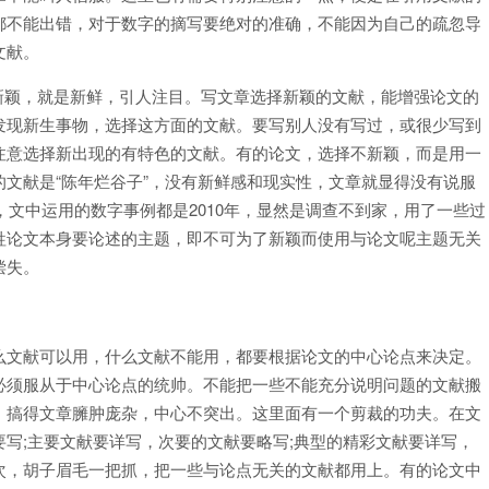
都不能出错，对于数字的摘写要绝对的准确，不能因为自己的疏忽导
文献。
新颖，就是新鲜，引人注目。写文章选择新颖的文献，能增强论文的
发现新生事物，选择这方面的文献。要写别人没有写过，或很少写到
注意选择新出现的有特色的文献。有的论文，选择不新颖，而是用一
文献是“陈年烂谷子”，没有新鲜感和现实性，文章就显得没有说服
，文中运用的数字事例都是2010年，显然是调查不到家，用了一些过
牲论文本身要论述的主题，即不可为了新颖而使用与论文呢主题无关
偿失。
么文献可以用，什么文献不能用，都要根据论文的中心论点来决定。
必须服从于中心论点的统帅。不能把一些不能充分说明问题的文献搬
，搞得文章臃肿庞杂，中心不突出。这里面有一个剪裁的功夫。在文
写;主要文献要详写，次要的文献要略写;典型的精彩文献要详写，
次，胡子眉毛一把抓，把一些与论点无关的文献都用上。有的论文中