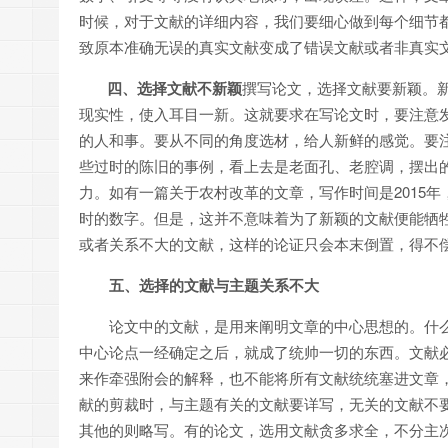
时候，对于文献的详细内容，我们要细心做到每个细节
致原本准确无误的真实文献变成了错误文献或者非真实
四、选择文献不新颖
撰写论文，选择文献要新颖。
现实性，使入耳目一新。这就要求在写论文时，要注意
的人和事。要从不同的角度选材，给人新鲜的感觉。要
些过时的陈旧的事例，看上去是老面孔、老腔调，摆出的
力。如有一篇关于农村改革的文章，写作时间是2015年
时的数字。但是，这并不意味着为了新颖的文献便能牺
或者关系不大的文献，这样的论证只会本末倒置，得不
五、选择的文献与主题关系不大
论文中的文献，是用来阐明文章的中心思想的。什
中心论点一经确定之后，就成了统帅一切的东西。文献
来作牵强附会的解释，也不能将所有文献统统塞进文章
献的剪裁时，与主题有关的文献要详写，无关的文献不要
其他的则略写。有的论文，选用文献贪多求全，不分主