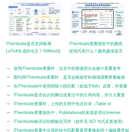
者需要注意什么？
影响查重结果？
iThenticate是否支持检测
iThenticate查重报告中的颜色
LaTeX生成的论文？与Word文
深浅代表什么？颜色越深是否
档相比结果会有差异吗？
意味着风险越高？
使用iThenticate查重时，论文中的致谢部分会被计算重复率
吗？
期刊用iThenticate查重时，是否会根据学科领域调整查重敏感
度？
在iThenticate中使用排除小段匹配（如低于8词）设置，对查重
结果影响有多大？
iThenticate是否会识别脚注或尾注中的引用内容，并计入重复
率？
iThenticate查重时，上传的文档中包含目录（Table of
Contents）是否会影响最终重复率？
iThenticate查重报告中，Publications的来源是否比Internet
Sources风险更高？
iThenticate能否识别模板化写作（如常见 SCI 句式反复使用）
并判定为高重复？
iThenticate查重中出现的短句匹配重复需要修改吗？编辑通常如