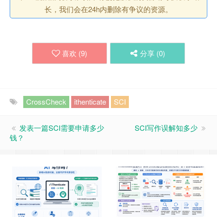
长，我们会在24h内删除有争议的资源。
喜欢 (
9
)
分享 (
0
)
CrossCheck
ithenticate
SCI
发表一篇SCI需要申请多少
SCI写作误解知多少
钱？