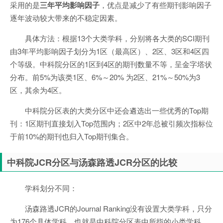
采用的是
三年平均影响因子
，优点是减少了有些期刊影响因子
逐年波动较大带来的不稳定因素。
具体方法：根据13个大类学科，分别将各大类的SCI期刊
由3年平均影响因子划分为1区（最高区）、2区、3区和4区四
个等级。中科院分区的1区到4区的期刊数量不等，呈金字塔状
分布。前5%为该类1区、6%～20% 为2区、21%～50%为3
区，其余为4区。
中科院分区表的大类分区中还会遴选出一些优秀的Top期
刊：1区期刊直接划入Top范围内；2区中2年总被引频次指标位
于前10%的期刊也归入Top期刊集合。
中科院JCR分区与汤森路透JCR分区的比较
学科划分不同：
汤森路透JCR的Journal Ranking没有设置大类学科，只分
为176个具体学科，也就是中科院分区表中所指的小类学科。