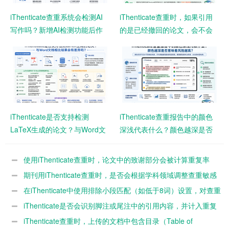
iThenticate查重系统会检测AI
iThenticate查重时，如果引用
写作吗？新增AI检测功能后作
的是已经撤回的论文，会不会
者需要注意什么？
影响查重结果？
iThenticate是否支持检测
iThenticate查重报告中的颜色
LaTeX生成的论文？与Word文
深浅代表什么？颜色越深是否
档相比结果会有差异吗？
意味着风险越高？
使用iThenticate查重时，论文中的致谢部分会被计算重复率
吗？
期刊用iThenticate查重时，是否会根据学科领域调整查重敏感
度？
在iThenticate中使用排除小段匹配（如低于8词）设置，对查重
结果影响有多大？
iThenticate是否会识别脚注或尾注中的引用内容，并计入重复
率？
iThenticate查重时，上传的文档中包含目录（Table of