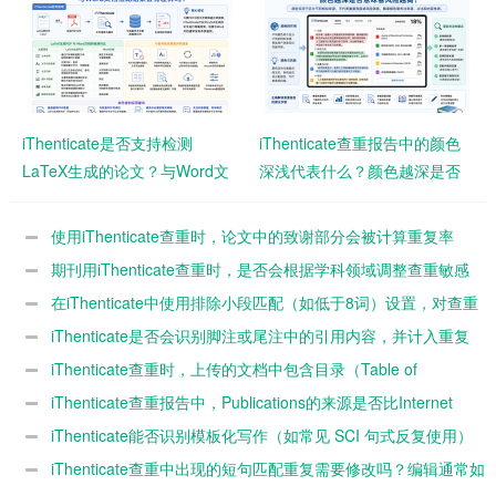
iThenticate是否支持检测
iThenticate查重报告中的颜色
LaTeX生成的论文？与Word文
深浅代表什么？颜色越深是否
档相比结果会有差异吗？
意味着风险越高？
使用iThenticate查重时，论文中的致谢部分会被计算重复率
吗？
期刊用iThenticate查重时，是否会根据学科领域调整查重敏感
度？
在iThenticate中使用排除小段匹配（如低于8词）设置，对查重
结果影响有多大？
iThenticate是否会识别脚注或尾注中的引用内容，并计入重复
率？
iThenticate查重时，上传的文档中包含目录（Table of
Contents）是否会影响最终重复率？
iThenticate查重报告中，Publications的来源是否比Internet
Sources风险更高？
iThenticate能否识别模板化写作（如常见 SCI 句式反复使用）
并判定为高重复？
iThenticate查重中出现的短句匹配重复需要修改吗？编辑通常如