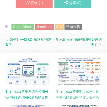
喜欢 (
1
)
分享 (
0
)
CrossCheck
ithenticate
SCI
开题报告
如何让一篇SCI顺利见刊发
学术论文的图表有哪些处理方
表？
法？
iThenticate查重系统会检测AI
iThenticate查重时，如果引用
写作吗？新增AI检测功能后作
的是已经撤回的论文，会不会
者需要注意什么？
影响查重结果？