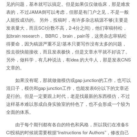
见的问题，基本就可以搞定。但是如果仅仅做临床，那是难发
表的，不过JAMA倒可以考虑，但那是有门户之见，不是一般
人能投成功的。 另外，投稿时，有许多杂志稿源不够(主要是
发表量大，而且SCI分数不高，2-4分之间)，他们审稿特松，
如brain research， BBRC，brain，pain等，这类杂志审稿松
得要命，因为稿源严重不足!基本只要写作没有太多的问题，
投去很快能接收，而且发表极快，但是文章水平就不好说了。
另外，做科学，有几种说法，有idea 的大牛人，那是发表CNS
文章的。
如果没有呢，那就做做模仿或gap junction的工作，也可以
混日子，模仿和gap junction工作，也能发表6分以下的文章还
是行的。但是一定要跟上时代，老是找最新的东西模仿，不过
这样基本难以形成自身实验室的特色了，也不会形成一个较为
全面的体系。
由于每个期刊都有各自的特色和风格，所以我们在准备S
CI投稿的时候就需要根据“Instructions for Authors”，修改自己