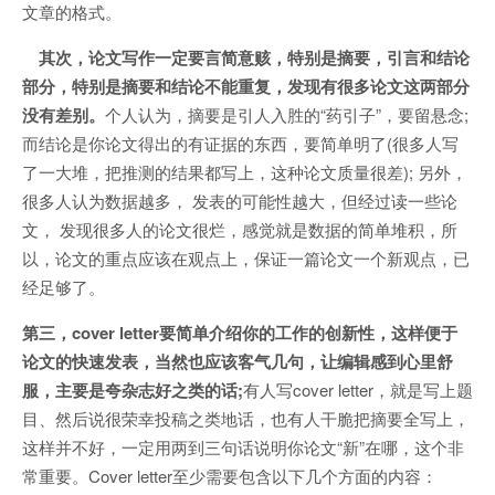
文章的格式。
其次，论文写作一定要言简意赅，特别是摘要，引言和结论
部分，特别是摘要和结论不能重复，发现有很多论文这两部分
没有差别。
个人认为，摘要是引人入胜的“药引子”，要留悬念;
而结论是你论文得出的有证据的东西，要简单明了(很多人写
了一大堆，把推测的结果都写上，这种论文质量很差); 另外，
很多人认为数据越多， 发表的可能性越大，但经过读一些论
文， 发现很多人的论文很烂，感觉就是数据的简单堆积，所
以，论文的重点应该在观点上，保证一篇论文一个新观点，已
经足够了。
第三，cover letter要简单介绍你的工作的创新性，这样便于
论文的快速发表，当然也应该客气几句，让编辑感到心里舒
服，主要是夸杂志好之类的话;
有人写cover letter，就是写上题
目、然后说很荣幸投稿之类地话，也有人干脆把摘要全写上，
这样并不好，一定用两到三句话说明你论文“新”在哪，这个非
常重要。Cover letter至少需要包含以下几个方面的内容：