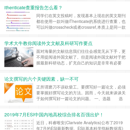
先同学们应该都知道 .com 一般为国际域名的后
ithenticate查重报告怎么看？
缀，比如ithenticate.com为英文版的国际网站，而
中国的域名后缀一般为.com.cn , ……
继续阅读 »
同学们在英文投稿时，发现基本上现在的英文期刊
都在使用一款叫做iThenticate的系统进行查重，也
可以叫做crosscheck或者crossref,本质上是同一款
系统的不同名字，但面对查重报告的时候一头雾
水，不知道该如何查看，下面小编跟同学们一起解
学术大牛教你阅读外文文献及科研写作要点
读一下iThenticate查重报告，先看下面报告截图：
ithenticate查重报……
继续阅读 »
面对海量的文献信息我们往往会感觉无从下手，更
不用提阅读外国文献了。但是阅读外国文献对于把
握最新科研动态，扩充自己的知识是非常有必要
的，下面辑文小编给大家分享一些阅读外文文献的
经验。不一定完全正确，仅作参考。 文献检索—
论文撰写的六个关键因素，缺一不可
文献管理—文献阅读—科技论文写作 01、如何有
针对地查找文献？ 现在各大学图书馆里的数据库
正所谓磨刀不误砍柴工。要撰写好一篇论文，必须
都比较全，即使不全也可以……
继续阅读 »
要掌握好撰写论文的方法。因而，今天就来谈谈关
于如何撰写好一篇论文的问题。 一、选题 选
题是否成功是研究成功的前提。没有好的选题，即
便是洋洋洒洒数万言乃至数十万、数百万言，结果
2019年7月ESI中国内地高校综合排名百强出炉！
都是无用的废话。这就不能视为成功的研究。成功
的研究一定是建立在成功的选题之上的。那么，什
近日，科睿唯安(Clarivate Analytics)公布了2019
么是成功的选题呢？简而言之就是选……
继续阅读
年7月的ESI最新数据。ESI(基本科学指标数据库)