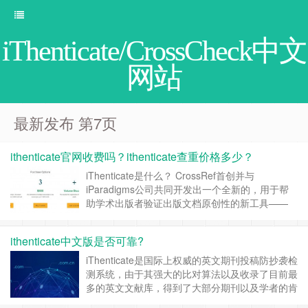
iThenticate/CrossCheck中文
网站
最新发布 第7页
ithenticate官网收费吗？ithenticate查重价格多少？
iThenticate是什么？ CrossRef首创并与
iParadigms公司共同开发出一个全新的，用于帮
助学术出版者验证出版文档原创性的新工具——
iThenticate/CrossCheck。
iThenticate/CrossCheck的功能由两部分组成：一
ithenticate中文版是否可靠?
个基于全球学术出版物所组成的庞大数据库
(CrossRef)和一个基于网页的比对工具(iTh……
继
iThenticate是国际上权威的英文期刊投稿防抄袭检
续阅读 »
测系统，由于其强大的比对算法以及收录了目前最
多的英文文献库，得到了大部分期刊以及学者的肯
定； 回到ithenticate中文版是否可靠这个问题，首