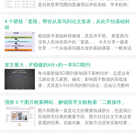
»
是目前世界范围内普遍用以评价高校、学术机构、
国家或地区国际学术水平及影响力的重要评价指标
工具之一。本次数据覆盖时间范围为2009年1月1
4 个硬核「套路」帮你从菜鸟到论文发表，从此不怕基础科
日至2019年4月30日。看看中国内地各大高校表现
研
如何? 从国际排名来看，中国科学院大学依旧
稳……
继续阅读 »
都说医学基础科研难做，其实并不然。 那是因为
没有人告诉你其中的「套路」。 今天分享一篇老
文章，一个从临床问题出发的基础课题，一般来说
包括：临床、细胞、动物和机制四个部分。 临床
层面基本套路 临床部分大家最为熟悉，平时接触
发文量大，IF稳健的4分+的一本SCI期刊
到大量的病例信息，最关键的实验材料——样本也
是很容易拿到的，所以只用临床的样本和资料也可
每当最新版SCI期刊影响因子新鲜出炉，总是会有
以发文章，问题在于怎么做才……
继续阅读 »
几家欢喜几家愁。确实，影响因子数值的高低涨
落，尤其是3-5分区间的期刊杂志，总会让无数科
研者的心情如过山车般起伏不定。 如今，在数量
众多的期刊中，究竟哪本可称之为定心丸，让科研
强推 3 个图片检索网站，解锁医学文献检索「二般操作」
者放心无疑的大胆投稿呢？也许这本影响因子稳定
在5分左右的期刊杂志——Frontiers in
图片和图表一直是论文的重要组成部分，也是我们
Immunology（简称Front……
继续阅读 »
呈现研究结果的重要手段。图片往往比文字表达更
直观的结果。实验对象、实验方法还有实验结果，
一张图片就可以表示了。 打开 Pubmed、Web of
science、google scholar 等网站主页，在检索框