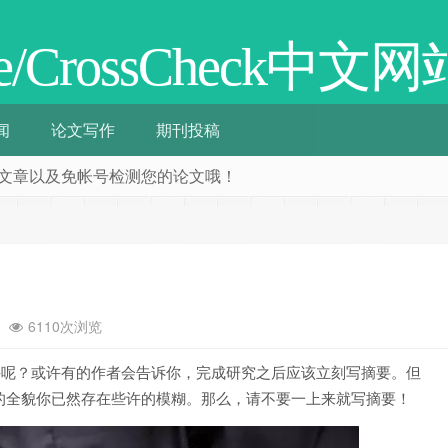
cate/CrossCheck中文网
闻
论文写作
期刊投稿
阅相关文章以及免帐号检测您的论文哦！
6110次浏览
手呢？或许有的作者会告诉你，完成研究之后应该立刻写摘要。但
的全貌你已然存在些许的模糊。那么，请不要一上来就写摘要！