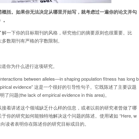
简概括。如果你无法决定从哪里开始写，就考虑过一遍你的论文并勾
）。
了解一下你的目标期刊的风格，研究他们的摘要原则也很重要。比
大多数期刊有严格的字数限制。
者知道你为什么进行这项研究。
eractions between alleles—in shaping population fitness has long b
by lack of empirical evidence” 这是一个很好的引导性句子。它既陈述了主要议题
也说明了问题(the lack of empirical evidence in this area)。
以接着讲述这个领域缺乏什么样的信息，或者以前的研究者曾做了哪
你的研究如何能独特地解决这个问题的陈述。使用诸如 “Here, w
that…” 等句子来向读者表明你在陈述你的研究目标或目的。