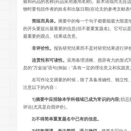
验和药品的名称(药品采用通用名称)。新术语或尚无合
物时要包括作者的姓名和出版日期(在论文的参考文献表
简练而具体。
摘要中的每一个句子都要能最大限度地
的开头要提出最重要的信息(但不要重复题名)。它可以
最重要的观点、结果或含意。
非评价性。
报告研究结果而不是对研究结果进行评价
连贯性和可读性。
采用条理清晰、措辞有力的形式
息的“万金油”语句(例如：“具有一定的理论意义和实践意义
在写作论文摘要的时候，除了具备准确性、独立性
注意以下的内容：
1)摘要中应排除本学科领域已成为常识的内容;
切忌
评论(尤其是自我评价)。
2)不得简单重复题名中已有的信息。
3)结构严谨，表达简明，语义确切。
摘要先写什么