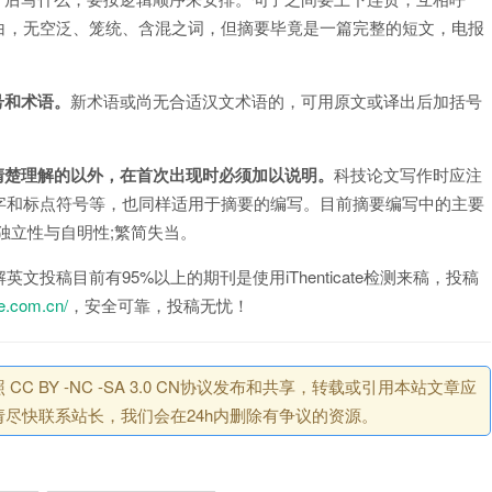
白，无空泛、笼统、含混之词，但摘要毕竟是一篇完整的短文，电报
号和术语。
新术语或尚无合适汉文术语的，可用原文或译出后加括号
清楚理解的以外，在首次出现时必须加以说明。
科技论文写作时应注
字和标点符号等，也同样适用于摘要的编写。目前摘要编写中的主要
独立性与自明性;繁简失当。
投稿目前有95%以上的期刊是使用iThenticate检测来稿，投稿
te.com.cn/
，安全可靠，投稿无忧！
BY -NC -SA 3.0 CN协议发布和共享，转载或引用本站文章应
尽快联系站长，我们会在24h内删除有争议的资源。