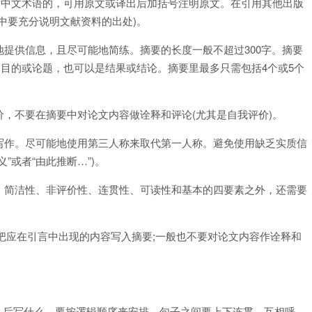
适中文术语的，可用原文或译出后加括号注明原文。在引用其他出版
中要充分说明文献资料的出处)。
提供信息，且尽可能地简练。摘要的长度一般不超过300字。摘要
是目的或论题，也可以是结果或结论。摘要里最多只需包括4个或5个
，不要在摘要中对论文内容做诠释和评论(尤其是自我评价)。
写作。尽可能地使用第三人称来取代第一人称。避免使用缺乏实质信
”或者“由此推断…”)。
、简洁性、非评价性、连贯性、可读性和基本的四要素之外，还需要
把应在引言中出现的内容写入摘要;一般也不要对论文内容作诠释和
，后写什么，要按逻辑顺序来安排。句子之间要上下连贯，互相呼