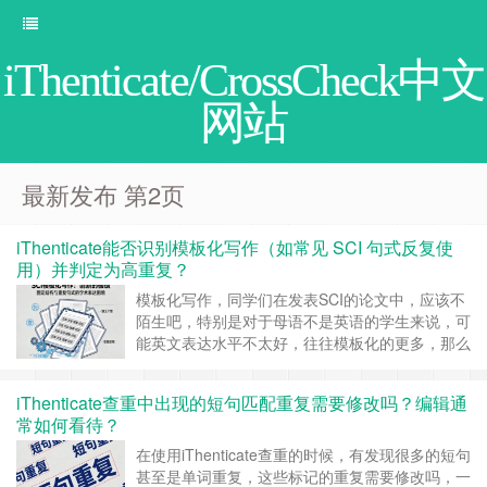
iThenticate/CrossCheck中文
网站
最新发布 第2页
iThenticate能否识别模板化写作（如常见 SCI 句式反复使
用）并判定为高重复？
模板化写作，同学们在发表SCI的论文中，应该不
陌生吧，特别是对于母语不是英语的学生来说，可
能英文表达水平不太好，往往模板化的更多，那么
你是否清楚使用模板化写作属不属于高重复率呢？
一、iThenticate关注的是文本相似性，而非写作风
iThenticate查重中出现的短句匹配重复需要修改吗？编辑通
格 其实iThenticate 并不具备识别模板化写作风格
常如何看待？
的能力，它不会判断一篇文章是否像模板写出来
的……
继续阅读 »
在使用iThenticate查重的时候，有发现很多的短句
甚至是单词重复，这些标记的重复需要修改吗，一