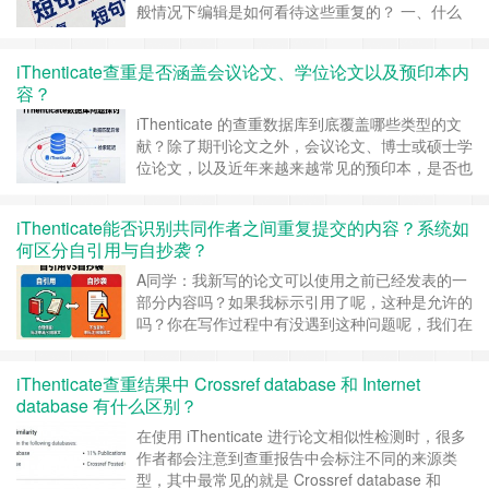
般情况下编辑是如何看待这些重复的？ 一、什么
是 iThenticate 中的短句匹配重复？ 从程序比对来
看，iThenticate 是通过文本片段比对来识别相似
iThenticate查重是否涵盖会议论文、学位论文以及预印本内
内容的，只要连续字符数达到系统的最小匹配阈
容？
值，并且在数据库中找到对应来源，就会……
继续
阅读 »
iThenticate 的查重数据库到底覆盖哪些类型的文
献？除了期刊论文之外，会议论文、博士或硕士学
位论文，以及近年来越来越常见的预印本，是否也
在检测范围之内？ 一、iThenticate的数据库并不
局限于期刊论文 不少作者误以为 iThenticate 只用
iThenticate能否识别共同作者之间重复提交的内容？系统如
于期刊论文之间的比对，实际上这是一个较为常见
何区分自引用与自抄袭？
的误解，iThenticate 的……
继续阅读 »
A同学：我新写的论文可以使用之前已经发表的一
部分内容吗？如果我标示引用了呢，这种是允许的
吗？你在写作过程中有没遇到这种问题呢，我们在
查重的过程中，发现有不少同学往往会对这个问题
产生疑问，在不同论文中使用了相似的研究背景、
iThenticate查重结果中 Crossref database 和 Internet
方法描述甚至部分结果，iThenticate 是否能够识
database 有什么区别？
别出来？系统又是如何区分合理的自引用与被期刊
视为问题的自抄袭的？ 一……
继续阅读 »
在使用 iThenticate 进行论文相似性检测时，很多
作者都会注意到查重报告中会标注不同的来源类
型，其中最常见的就是 Crossref database 和