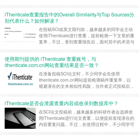
Internet database，不少作者可能会产生疑问，这
两类数据库究竟有什么区别？为什么同样是相似内
iThenticate查重报告中的Overall Similarity与Top Sources分
容，却会被归到不同的来源下？ 一、Crossref
别代表什么？如何解读？
database：以正式……
继续阅读 »
在投稿SCI或英文期刊前，越来越多的同学会主动
使用iThenticate进行查重，提前检测一下文章的重
复率，不过，拿到查重报告后，面对其中的术语与
数据，很多同学仍感到疑惑，尤其是这2个：
Overall Similarity（整体相似率） Top
使用期刊提供的 iThenticate 查重账号，与
Sources（主要重合来源） 这些指标到底代表什
ithenticate.com.cn网站查重结果是否一致？
么？是否直接决定稿件会不会被拒？报告中显
示……
继续阅读 »
在准备投稿SCI论文时，不少同学会先使用
ithenticate.com.cn网站提前检测稿件重复率，以
规避潜在的文本相似性风险，当作者正式投稿后，
期刊编辑也会用iThenticate系统再次进行查重，同
学们可能会产生诸如下面的疑问： 1、我用
iThenticate是否会泄露查重内容或收录到数据库中？
ithenticate.com.cn查过了，重复率很低，期刊查
出来的结果会不会不同？2、期刊的iThentic……
在SCI论文投稿前，越来越多的科研作者会选择使
继续阅读 »
用iThenticate进行论文查重，以便提前发现潜在的
内容重复问题。不过，在使用过程中，不少同学可
能会产生了疑虑：查重的内容会不会被泄露？系统
是否会将我的论文收录进数据库，从而影响后续投