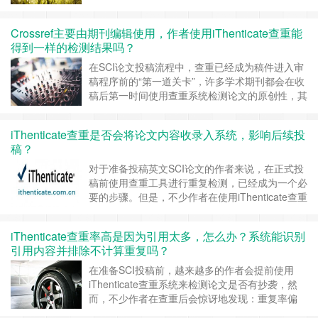
个重要问题：AI写作是否会被学术期刊识别出来？
是否会影响查重结果或导致稿件被拒？ 特别是对
Crossref主要由期刊编辑使用，作者使用iThenticate查重能
于英文SCI论文作者来说，许多期刊使用的查重工
得到一样的检测结果吗？
具就是知名的 iThenticate，这使得“AI率检测”成为
了作者关注的焦点。 ……
继续阅读 »
在SCI论文投稿流程中，查重已经成为稿件进入审
稿程序前的“第一道关卡”，许多学术期刊都会在收
稿后第一时间使用查重系统检测论文的原创性，其
中最常见的查重系统之一便是 iThenticate，而其
背后强大的比对数据库，正是来自于 Crossref。
iThenticate查重是否会将论文内容收录入系统，影响后续投
很多作者在投稿前会提前查重，以确保重复率符合
稿？
期刊要求，避免退稿，但也常有疑问：Crossref不
是面向期刊……
继续阅读 »
对于准备投稿英文SCI论文的作者来说，在正式投
稿前使用查重工具进行重复检测，已经成为一个必
要的步骤。但是，不少作者在使用iThenticate查重
时常有一个顾虑：查重时会不会收录原文，导致影
响后面投稿呢？ 一、iThenticate查重系统简介
iThenticate查重率高是因为引用太多，怎么办？系统能识别
iThenticate是由美国公司Turnitin开发的一款专业
引用内容并排除不计算重复吗？
级英文论文查重工具，被全球数……
继续阅读 »
在准备SCI投稿前，越来越多的作者会提前使用
iThenticate查重系统来检测论文是否有抄袭，然
而，不少作者在查重后会惊讶地发现：重复率偏
高，但通篇几乎没有抄袭内容，主要是因为引用内