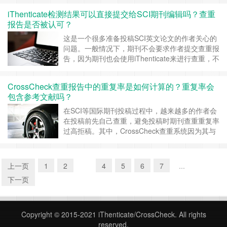
容太多。这时候，很多人都会疑惑： 是不是引用
iThenticate检测结果可以直接提交给SCI期刊编辑吗？查重
太多也会被系统算作重复？iThenticate能不能自动
报告是否被认可？
识别并排除这些引用内容？有没有什么方法可以有
效降低这种“非恶意”的重……
继续阅读 »
这是一个很多准备投稿SCI英文论文的作者关心的
问题。一般情况下，期刊不会要求作者提交查重报
告，因为期刊也会使用iThenticate来进行查重，不
过，iThenticate的检测结果也可以直接提交给SCI
期刊编辑，而且它的查重报告在全球范围内的SCI
CrossCheck查重报告中的重复率是如何计算的？重复率会
期刊中是被广泛认可的。 一、iThenticate检测结
包含参考文献吗？
果可以直接提交给SCI期刊编辑吗？ 可以……
继续
阅读 »
在SCI等国际期刊投稿过程中，越来越多的作者会
在投稿前先自己查重，避免投稿时期刊查重重复率
过高拒稿。其中，CrossCheck查重系统因为其与
全球主流出版社的紧密合作，几乎成为期刊编辑在
初审阶段的指定查重工具。可能同学们比较关心查
重的这2个问题： 1、查重报告中的重复率是如何
上一页
1
2
3
4
5
6
7
...
计算出来的？ 2、系统是否会将参考文献部分计入
下一页
重复率，从而影响最终结果……
继续阅读 »
Copyright © 2015-2021
iThenticate/CrossCheck
. All rights
reserved.