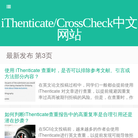
iThenticate/CrossCheck中文
网站
最新发布 第3页
使用 iThenticate 查重时，是否可以排除参考文献、引言或
方法部分内容？
在英文论文投稿过程中，同学们一般都会提前使用
iThenticate 对文章进行查重，以提前规避因重复
率过高而被期刊拒稿的风险。但是，在查重时，作
者常常有一个实际疑问：iThenticate 是否允许排
除参考文献、引言或方法部分的内容，以避免“非
如何判断iThenticate查重报告中的高重复率是合理引用还是
核心部分”造成重复率偏高？ 一、iThenticate 是否
潜在抄袭？
可以排除参考文献？ 可以的，系统有提供这……
继续阅读 »
在SCI论文投稿前，越来越多的作者会使用
iThenticate进行英文查重，以提前发现可能导致拒