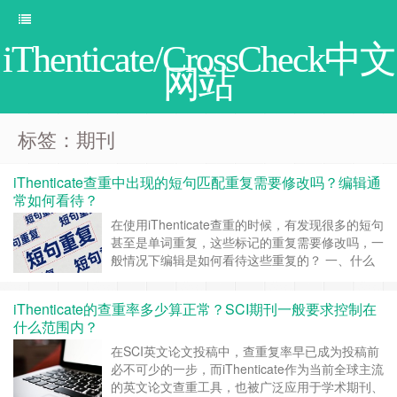
iThenticate/CrossCheck中文
网站
标签：期刊
iThenticate查重中出现的短句匹配重复需要修改吗？编辑通
常如何看待？
在使用iThenticate查重的时候，有发现很多的短句
甚至是单词重复，这些标记的重复需要修改吗，一
般情况下编辑是如何看待这些重复的？ 一、什么
是 iThenticate 中的短句匹配重复？ 从程序比对来
看，iThenticate 是通过文本片段比对来识别相似
iThenticate的查重率多少算正常？SCI期刊一般要求控制在
内容的，只要连续字符数达到系统的最小匹配阈
什么范围内？
值，并且在数据库中找到对应来源，就会……
继续
阅读 »
在SCI英文论文投稿中，查重复率早已成为投稿前
必不可少的一步，而iThenticate作为当前全球主流
的英文论文查重工具，也被广泛应用于学术期刊、