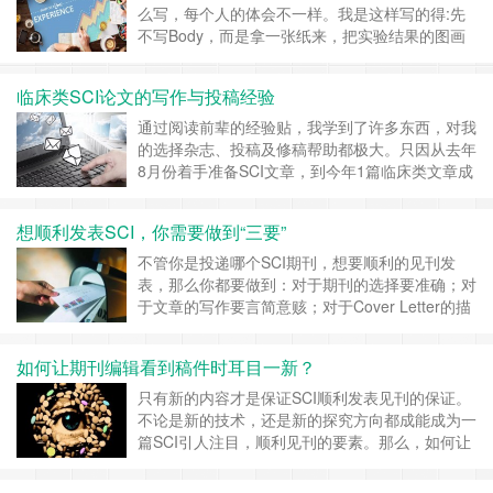
楚？参考文献的引用是否妥当？ 如此等等。 作为
么写，每个人的体会不一样。我是这样写的得:先
作者，……
继续阅读 »
不写Body，而是拿一张纸来，把实验结果的图画
出来，不一定要画得很好，但要画出来。第一个
图，即Fig.1，应该是怎么样的图,Fig.1它应该是怎
临床类SCI论文的写作与投稿经验
样，先做图的框架，顺序Figure layout。然后再写
图的注解Figure legend，……
继续阅读 »
通过阅读前辈的经验贴，我学到了许多东西，对我
的选择杂志、投稿及修稿帮助都极大。只因从去年
8月份着手准备SCI文章，到今年1篇临床类文章成
功接收，一篇小修，一篇大修，均已修回，于是非
常感谢。 刚开始酝酿idea的时候，我也是一头雾
想顺利发表SCI，你需要做到“三要”
水，而且我是老板的第一个博士，没有师兄师姐指
导，只有自己探索。我老板没有基础研究，没有课
不管你是投递哪个SCI期刊，想要顺利的见刊发
题支持，但是他有个特点，手术做的很好，许
表，那么你都要做到：对于期刊的选择要准确；对
多……
继续阅读 »
于文章的写作要言简意赅；对于Cover Letter的描
述也要引人注目。 首先一定要注意杂志的发
表范围,超出范围的千万别投,要不就是浪费时间;另
如何让期刊编辑看到稿件时耳目一新？
外，每个杂志都有他们的具体格式要求，一定要按
照他们的要求把论文写好，免得浪费时间。对于
只有新的内容才是保证SCI顺利发表见刊的保证。
SCI期刊的选择，我们……
继续阅读 »
不论是新的技术，还是新的探究方向都成能成为一
篇SCI引人注目，顺利见刊的要素。那么，如何让
期刊编辑看到稿件的时候觉得耳目一新呢？ 首
先，我们在选题上要做到创新 获得创新的选题，