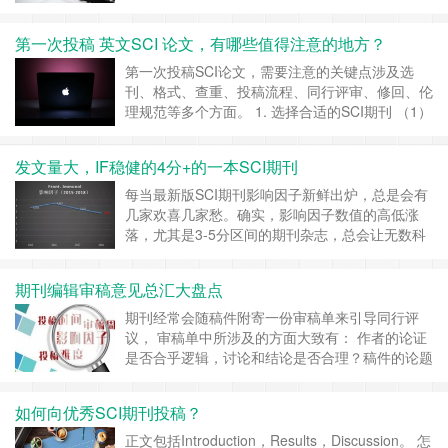
出版社、科研机构等，用于核查文稿的原创性。
一、iThenticate查重率是如何计算的？
第一次投稿 英文SCI 论文，有哪些值得注意的地方？
iThenticate 的查重系统会将上传的文本与其庞大
的数据库进行比对，该数据库涵盖： Cross……
继
第一次投稿SCI论文，需要注意的关键点涉及选
续阅读 »
刊、格式、查重、投稿流程、同行评审、修回、伦
理规范等多个方面。 1. 选择合适的SCI期刊 （1）
确定研究领域 确保期刊的研究方向与论文的主题
匹配。 可以通过Web of Science（SCI数据库）、
发文量大，IF稳健的4分+的一本SCI期刊
期刊官网、PubMed、Elsevier、Springer等查找
目标期刊。 （2……
继续阅读 »
每当最新版SCI期刊影响因子新鲜出炉，总是会有
几家欢喜几家愁。确实，影响因子数值的高低涨
落，尤其是3-5分区间的期刊杂志，总会让无数科
研者的心情如过山车般起伏不定。 如今，在数量
众多的期刊中，究竟哪本可称之为定心丸，让科研
期刊编辑审稿意见总汇大盘点
者放心无疑的大胆投稿呢？也许这本影响因子稳定
在5分左右的期刊杂志——Frontiers in
期刊经常会随稿件附寄一份审稿单来引导同行评
Immunology（简称Front……
继续阅读 »
议， 审稿单中所涉及的方面大致有： 作者的论证
是否合乎逻辑，讨论和结论是否合理？稿件的论题
是否适合于期刊？ 稿件的内容是否新颖、重要？
稿件中的实验描述是否清楚并且能被读者重复？
如何向优秀SCI期刊投稿？
文字表达是否正确、简明、清楚？实验数据是否真
实、可靠？图表的使用和设计是否必要、规范、清
正文包括Introduction，Results，Discussion。 怎