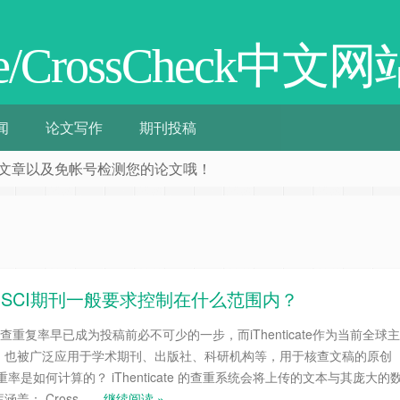
ate/CrossCheck中文网
闻
论文写作
期刊投稿
阅相关文章以及免帐号检测您的论文哦！
正常？SCI期刊一般要求控制在什么范围内？
查重复率早已成为投稿前必不可少的一步，而iThenticate作为当前全球主
，也被广泛应用于学术期刊、出版社、科研机构等，用于核查文稿的原创
te查重率是如何计算的？ iThenticate 的查重系统会将上传的文本与其庞大的
盖： Cross……
继续阅读 »