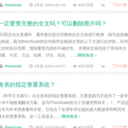
ithenticate
2年前 (2024-09-13)
4457浏览
0
个赞
e查重时一定要查完整的全文吗？可以删除图片吗？
te进行SCI英文论文查重时，通常建议提交完整的论文文稿进行检测，因为这是确
提，因为ithenticate的比对程序会根据文章的上下文进行比对的，任何
比对的划分范围，增加重复内容的不确定性。 完整的文稿包括了所有的文
摘要、引言、方法、结果、讨论、结论、……
继续阅读 »
ithenticate
2年前 (2024-04-07)
4297浏览
0
个赞
I论文发表的指定查重系统？
为英文SCI（科学引文索引）论文发表的指定查重系统，主要是因为它提供了一套专
不端检测解决方案。这与iThenticate的几个关键优势有关： 1、产品
e查重工具专为学术类查重而开发，它结合了全球学术出版的庞大数据库和网页对
强大的查重系统。这一工具是全……
继续阅读 »
ithenticate
2年前 (2024-04-06)
4510浏览
1
个赞