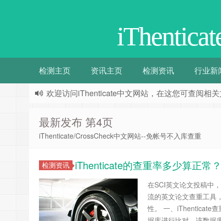
iThentic
检测主页
资讯主页
检测资讯
行业新
欢迎访问iThenticate中文网站，在这您可查
最新发布 第4页
iThenticate/CrossCheck中文网站--免帐号不入库查重
iThenticate的查重率多少算
检测资讯
在SCI英文论文投稿中，
流的英文论文查重工具
性。 一、iThentica
据库进行比对，该数据库涵