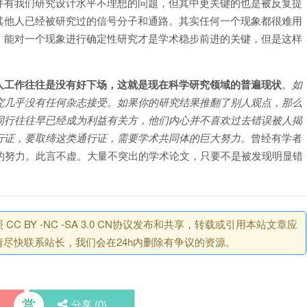
件有我们研究设计水平不理想的问题，但其中更关键的也是被反复提
其他人已经被研究过的信号分子和通路。其实任何一个现象都很难用
，能对一个现象进行确定性研究才是学术稳步前进的关键，但是这样
人工作往往是没有好下场，这就是现在科学研究领域的普遍现状
。
如
究几乎没有任何杂志接受。如果你的研究结果推翻了别人观点，那么
同行往往早已经成为利益有关方，他们内心并不喜欢过去错误被人揭
行证，要取缔这类通行证，需要学术共同体的巨大努力。
曾经有学者
的努力。此言不虚。大量不突出的学术论文，只要不是被发现明显错
BY -NC -SA 3.0 CN协议发布和共享，转载或引用本站文章应
尽快联系站长，我们会在24h内删除有争议的资源。
赏
分享 (
0
)