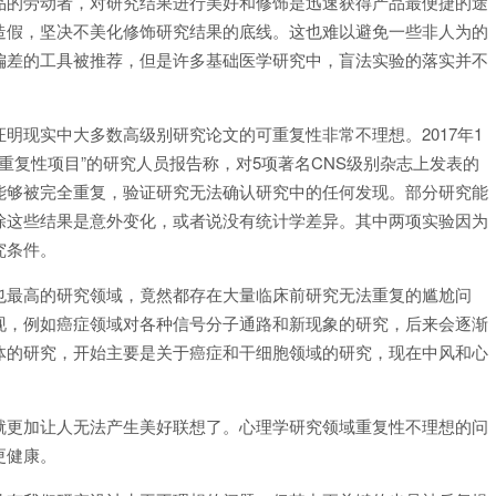
品的劳动者，对研究结果进行美好和修饰是迅速获得产品最便捷的途
造假，坚决不美化修饰研究结果的底线。这也难以避免一些非人为的
偏差的工具被推荐，但是许多基础医学研究中，盲法实验的落实并不
明现实中大多数高级别研究论文的可重复性非常不理想。2017年1
物学重复性项目”的研究人员报告称，对5项著名CNS级别杂志上发表的
能够被完全重复，验证研究无法确认研究中的任何发现。部分研究能
除这些结果是意外变化，或者说没有统计学差异。其中两项实验因为
究条件。
也最高的研究领域，竟然都存在大量临床前研究无法重复的尴尬问
现，例如癌症领域对各种信号分子通路和新现象的研究，后来会逐渐
体的研究，开始主要是关于癌症和干细胞领域的研究，现在中风和心
就更加让人无法产生美好联想了。心理学研究领域重复性不理想的问
更健康。