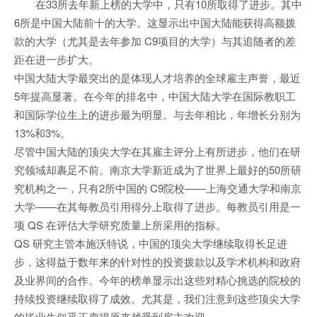
在33所去年新上榜的大学中，只有10所取得了进步。其中
6所是中国大陆前十的大学。这显示出中国大陆能获得高额拨
款的大学（尤其是去年参加 C9项目的大学）与其追随者的差
距在进一步扩大。
中国大陆大学最突出的是体现人才培养的全球雇主声誉，最近
5年提高显著。在今年的排名中，中国大陆大学在国际教职工
和国际学位生上的进步最为明显。与去年相比，年增长分别为
13%和3%。
尽管中国大陆的顶尖大学在其雇主评分上有所进步，他们在研
究领域却裹足不前。南京大学新近成为了世界上最好的50所研
究机构之一，只有2所中国的 C9院校——上海交通大学和南京
大学——在其每教员引用得分上取得了进步。每教员引用是一
项 QS 在评估大学研究质量上所采用的指标。
QS 研究主管本施沃特说，中国的顶尖大学继续取得长足进
步，这得益于数年来的针对性的投资拨款以及学术机构和政府
及业界间的合作。今年的榜单显示出这些对精心挑选的院校的
持续投资继续取得了成效。尤其是，我们注意到这些顶尖大学
的毕业生似乎正变得原来越受到雇主欢迎。