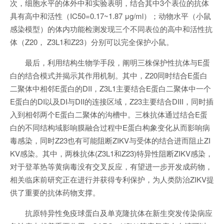
次，细胞水平的体外中和实验表明，结合其中3个表位的抗体
具有高中和活性（IC50=0.17~1.87 μg/ml）；动物水平（小鼠
感染模型）的体内功能检测发现三个不同表位的高中和活性抗
体（Z20， Z3L1和Z23）分别可以完全保护小鼠。
最后，利用结构生物学手段，阐明三株保护性抗体与E蛋
白的结合模式并揭示其作用机制。其中，Z20同时结合E蛋白
二聚体中相邻E蛋白的DII，Z3L1主要结合E蛋白二聚体中一个
E蛋白的DI以及DI与DII的连接区域，Z23主要结合DIII，同时插
入到相邻两个E蛋白二聚体的沟槽中。三株抗体通过结合E蛋
白的不同结构域影响膜融合过程中E蛋白构象变化从而影响病
毒感染，同时Z23也有可能阻断ZIKV与受体的结合进而阻止ZI
KV感染。其中，两株抗体(Z3L1和Z23)特异性阻断ZIKV感染，
对于登革热等黄病毒没有交叉反应，有望进一步开发成药物，
相关临床前研究正在进行并获得专利保护，为人类防治ZIKV提
供了重要的抗体药物支撑。
抗原特异性免疫球蛋白及单克隆抗体在新生突发传染病应