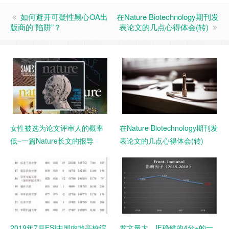
如何避开可疑性黑心OA出
在Nature Biotechnology期刊发
版商的“陷阱”？
表论文的几点心得体会(转)
女性被选为论文评审人的概率
在Nature Biotechnology期刊发
低–一篇Nature长文的报导
表论文的几点心得体会(转)
2019年7月ESI中国内地高校综
发文量大，IF稳健的4分+的一