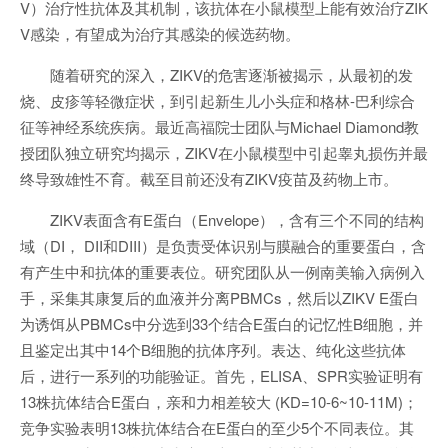
V）治疗性抗体及其机制，该抗体在小鼠模型上能有效治疗ZIK
V感染，有望成为治疗其感染的候选药物。
随着研究的深入，ZIKV的危害逐渐被揭示，从最初的发
烧、皮疹等轻微症状，到引起新生儿小头症和格林-巴利综合
征等神经系统疾病。最近高福院士团队与Michael Diamond教
授团队独立研究均揭示，ZIKV在小鼠模型中引起睾丸损伤并最
终导致雄性不育。截至目前还没有ZIKV疫苗及药物上市。
ZIKV表面含有E蛋白（Envelope），含有三个不同的结构
域（DI， DII和DIII）是负责受体识别与膜融合的重要蛋白，含
有产生中和抗体的重要表位。研究团队从一例南美输入病例入
手，采集其康复后的血液并分离PBMCs，然后以ZIKV E蛋白
为诱饵从PBMCs中分选到33个结合E蛋白的记忆性B细胞，并
且鉴定出其中14个B细胞的抗体序列。表达、纯化这些抗体
后，进行一系列的功能验证。首先，ELISA、SPR实验证明有
13株抗体结合E蛋白，亲和力相差较大 (KD=10-6~10-11M)；
竞争实验表明13株抗体结合在E蛋白的至少5个不同表位。其