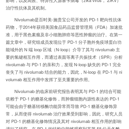
影响，以及高效、特异性人源寨卡病毒（zika virus， ZIKV）
治疗性抗体及其机制。
Nivolumab是百时美-施贵宝公司开发的 PD-1 靶向性抗体
药物，于2014年获得美国食品药品监督管理局（FDA）加速批
准，用于黑色素瘤及非小细胞肺癌等恶性肿瘤的治疗。在第一
篇文章中，研究组成员发现位于 PD-1 分子胞外免疫球蛋白功
能域外的 N 端 loop 区域（N-loop）介导了其与 nivolumab 主
要的氢键相互作用，而通过表面等离子共振技术（SPR）分析
nivolumab 与 PD-1 的亲和力，发现 N-loop 缺失的 PD-1 完全
丧失了与 nivolumab 结合的能力，因此，N-loop 在 PD-1 与 ni
volumab 相互作用中发挥了至关重要的作用。
Nivolumab 的临床前研究报告表明其与 PD-1 的结合可能
依赖于 PD-1 的糖基化修饰，而肿瘤细胞内源性表达的 PD-1
可能会由于糖基转移酶功能异常而导致 PD-1 糖基化修饰异
常，从而使得 nivolumab 治疗效果受到影响，因此，研究人员
对 PD-1 的糖基化修饰情况及其对 nivolumab 相互作用的影响
进行了研究。在 PD-1 的结构中能够观察到其第 58 位天冬酰