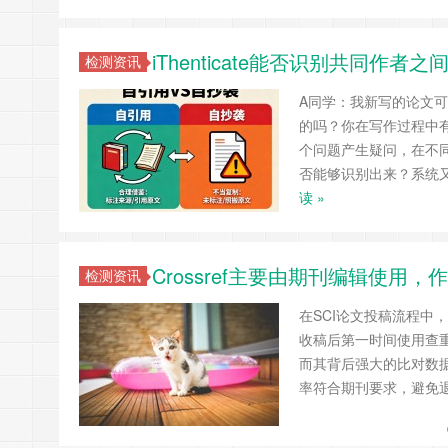
iThenticate能否识别共同
检测资讯
A同学：我新写的论文
的吗？你在写作过程中
个问题产生疑问，在不同论
否能够识别出来？系统
读 »
Crossref主要由期刊编辑使用，
检测资讯
在SCI论文投稿流程中
收稿后第一时间使用查重系
而其背后强大的比对数据库
率符合期刊要求，避免退稿