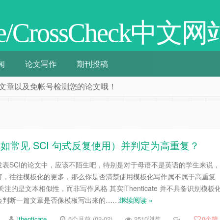
cate/CrossCheck中文网
闻
论文写作
期刊投稿
阅相关文章以及免帐号检测您的论文哦！
写作（如常见 SCI 句式反复使用）并判定为高重复？
发表SCI的论文中，应该不陌生吧，特别是对于母语不是英语的学生来说，
好，往往模板化的更多，那么你是否清楚使用模板化写作属不属于高重复
ate关注的是文本相似性，而非写作风格 其实iThenticate 并不具备识别模板
会判断一篇文章是否像模板写出来的……
继续阅读 »
ithenticate
6个月前 (02-02)
2510浏览
0
个赞