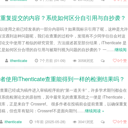
作者之间重复提交的内容？系统如何区分自引用与自抄袭？
可以使用之前已经发表的一部分内容吗？如果我标示引用了呢，这种是允许
有没遇到这种问题呢，我们在查重的过程中，发现有不少同学往往会对这
文中使用了相似的研究背景、方法描述甚至部分结果，iThenticate 是
又是如何区分合理的自引用与被期刊视为问题的自抄袭的？ 一……
继续阅
ithenticate
7个月前 (01-09)
3058浏览
0
个赞
作者使用iThenticate查重能得到一样的检测结果吗？
，查重已经成为稿件进入审稿程序前的“第一道关卡”，许多学术期刊都会在
统检测论文的原创性，其中最常见的查重系统之一便是 iThenticate，
，正是来自于 Crossref。 很多作者在投稿前会提前查重，以确保重复
，但也常有疑问：Crossref不是面向期刊……
继续阅读 »
ithenticate
1年前 (2025-05-28)
3041浏览
0
个赞