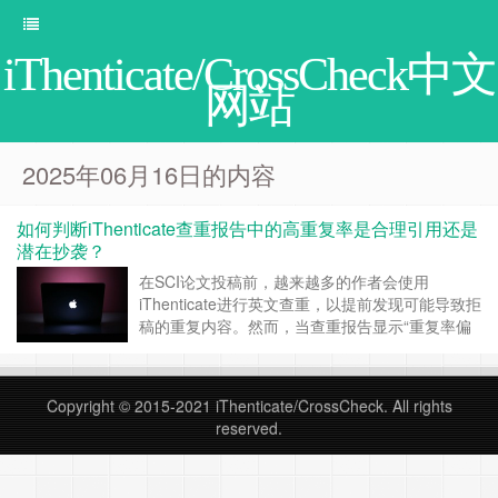
iThenticate/CrossCheck中文
网站
2025年06月16日的内容
如何判断iThenticate查重报告中的高重复率是合理引用还是
潜在抄袭？
在SCI论文投稿前，越来越多的作者会使用
iThenticate进行英文查重，以提前发现可能导致拒
稿的重复内容。然而，当查重报告显示“重复率偏
高”时，许多作者常感疑惑：这些重复是因为合理
引用，还是构成了潜在抄袭？尤其是当报告中出现
大量自己之前发表内容的重复时，更令人担心是否
Copyright © 2015-2021
iThenticate/CrossCheck
. All rights
会被认定为“自我抄袭”。 一、iThenticate如何识别
reserved.
重复内容？ i……
继续阅读 »