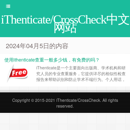
iThenticate/CrossCheck中文
网站
2024年04月5日的内容
使用ithenticate查重一般多少钱，有免费的吗？
iThenticate是一个主要面向出版商、学术机构和研
究人员的专业查重服务，它提供详尽的相似性检查
报告来帮助识别和防止学术不端行为。个人用话，
如果你有条件在iThenticate英文网注册帐号的情况
下，最低收费是100美元，按现在的汇率，大概
700元人民币；机构用户可能需要提供机构的信息
Copyright © 2015-2021
iThenticate/CrossCheck
. All rights
进行申请，因为服务费用通常基于用户的具体需
reserved.
求，如账户类型、使用频率、……
继续阅读 »