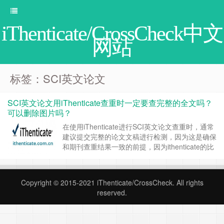
iThenticate/CrossCheck中文
网站
标签：SCI英文论文
SCI英文论文用iThenticate查重时一定要查完整的全文吗？
可以删除图片吗？
在使用iThenticate进行SCI英文论文查重时，通常
建议提交完整的论文文稿进行检测，因为这是确保
和期刊查重结果一致的前提，因为ithenticate的比
对程序会根据文章的上下文进行比对的，任何的增
减可能会破坏程序比对的划分范围，增加重复内容
的不确定性。 完整的文稿包括了所有的文本内
Copyright © 2015-2021
iThenticate/CrossCheck
. All rights
容，如作者地址、摘要、引言、方法、结果、讨
reserved.
论、结论、……
继续阅读 »