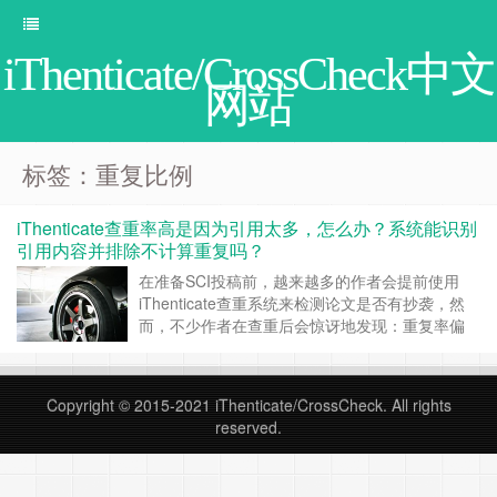
iThenticate/CrossCheck中文
网站
标签：重复比例
iThenticate查重率高是因为引用太多，怎么办？系统能识别
引用内容并排除不计算重复吗？
在准备SCI投稿前，越来越多的作者会提前使用
iThenticate查重系统来检测论文是否有抄袭，然
而，不少作者在查重后会惊讶地发现：重复率偏
高，但通篇几乎没有抄袭内容，主要是因为引用内
容太多。这时候，很多人都会疑惑： 是不是引用
太多也会被系统算作重复？iThenticate能不能自动
Copyright © 2015-2021
iThenticate/CrossCheck
. All rights
识别并排除这些引用内容？有没有什么方法可以有
reserved.
效降低这种“非恶意”的重……
继续阅读 »