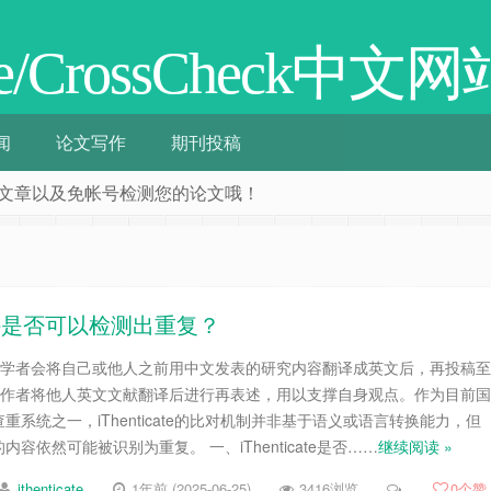
cate/CrossCheck中文网
闻
论文写作
期刊投稿
阅相关文章以及免帐号检测您的论文哦！
ate是否可以检测出重复？
许多学者会将自己或他人之前用中文发表的研究内容翻译成英文后，再投稿至
国际作者将他人英文文献翻译后进行再表述，用以支撑自身观点。作为目前国
系统之一，iThenticate的比对机制并非基于语义或语言转换能力，但
容依然可能被识别为重复。 一、iThenticate是否……
继续阅读 »
ithenticate
1年前 (2025-06-25)
3416浏览
0
个赞